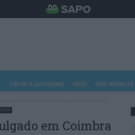
A
TURISMO & GASTRONOMIA
VÍDEOS
RÁDIO MUNDIALFM
os julgado em Coimbra por abuso fiscal quando liderava Naval
HORA
julgado em Coimbra