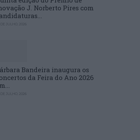
uinta edição do Prémio de
novação J. Norberto Pires com
andidaturas...
 DE JULHO, 2026
árbara Bandeira inaugura os
oncertos da Feira do Ano 2026
m...
 DE JULHO, 2026