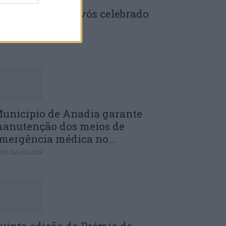
enela: Dia dos Avós celebrado
m comunidade
 DE JULHO, 2026
unicípio de Anadia garante
anutenção dos meios de
mergência médica no...
 DE JULHO, 2026