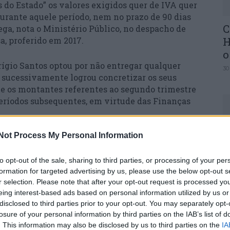
 do Estado” os valores exigidos quer de IVA quer
durante aquele período, nem no prazo de 90 dias
C
ega, nota o Ministério Público, no despacho de
H
, proferido em 2017.
o
rígio Santos optou por não entregar qualquer
30
e sucessivamente logrou concretizar os seus
gue os montantes referentes ao segundo trimestre
períodos subsequentes, em virtude das Finanças
Not Process My Personal Information
icção de que a sua conduta “tinha sido bem-
U
M
to opt-out of the sale, sharing to third parties, or processing of your per
30
formation for targeted advertising by us, please use the below opt-out s
io tinha uma dívida de cerca de nove milhões de
r selection. Please note that after your opt-out request is processed y
e declaração de insolvência desta entidade em
eing interest-based ads based on personal information utilized by us or
disclosed to third parties prior to your opt-out. You may separately opt-
losure of your personal information by third parties on the IAB’s list of
cia da Naval SAD tinha sido dado como
. This information may also be disclosed by us to third parties on the
IA