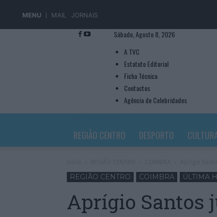
MENU
MAIL
JORNAIS
Sábado, Agosto 8, 2026
A TVC
Estatuto Editorial
Ficha Técnica
Contactos
Agência de Celebridades
TVC TELEVISÃO
REGIÃO CENTRO
DESPORTO
CULTUR
Início
REGIÃO CENTRO
COIMBRA
Aprígio Sant
REGIÃO CENTRO
COIMBRA
ÚLTIMA 
Aprígio Santos 