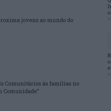
Q
I
c
proxima jovens ao mundo do
30
B
c
e
30
ts Comunitários às famílias no
em Comunidade”