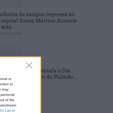
olheita de sangue regressa ao
ospital Sousa Martins durante
 mês...
 DE JULHO, 2026
LS da Guarda assinala o Dia
undial do Cancro do Pulmão...
sonal or
 DE JULHO, 2026
ection to
ou may
 personal
out of the
 downstream
B’s List of