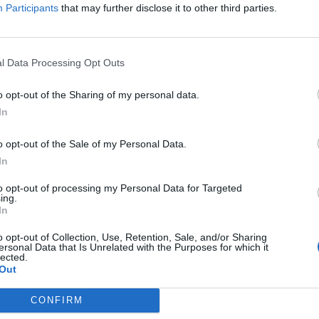
eses antes de o clube, que disputou a I Liga de
Participants
that may further disclose it to other third parties.
M
ido suspender a atividade de formação e de equipa
C
â
l Data Processing Opt Outs
otícias sobre a situação financeira delicada da
30
 um Plano Especial de Revitalização em 2014.
o opt-out of the Sharing of my personal data.
In
ue essa aprovação garantiria que o clube não iria
o opt-out of the Sale of my Personal Data.
In
C
iada a Naval 1893, que disputa a Divisão de Honra
to opt-out of processing my Personal Data for Targeted
d
ing.
In
c
 que a Parvalorem, que herdou os ativos do
30
o opt-out of Collection, Use, Retention, Sale, and/or Sharing
BPN), pediu a insolvência da Imoholding e da
ersonal Data that Is Unrelated with the Purposes for which it
lected.
na tentativa de recuperar uma parte de uma
Out
s daquele empresário.
CONFIRM