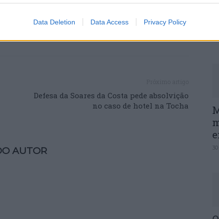
P
Data Deletion
Data Access
Privacy Policy
e
30
Próximo artigo
Defesa da Soares da Costa pede absolvição
no caso de hotel na Tocha
M
m
e
30
DO AUTOR