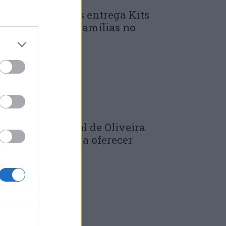
unicípio de Góis entrega Kits
omunitários às famílias no
mbito do...
 DE JULHO, 2026
âmara Municipal de Oliveira
o Hospital volta a oferecer
adernos de...
 DE JULHO, 2026