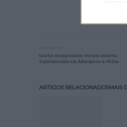
Artigo anterior
Quatro encapuzados tentam assaltar
hipermercado em Albergaria-a-Velha
ARTIGOS RELACIONADOS
MAIS 