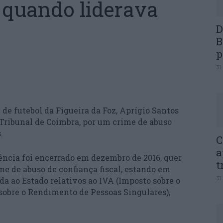
l quando liderava
D
B
p
31
 de futebol da Figueira da Foz, Aprígio Santos
o Tribunal de Coimbra, por um crime de abuso
.
C
a
ência foi encerrado em dezembro de 2016, quer
t
e de abuso de confiança fiscal, estando em
31
da ao Estado relativos ao IVA (Imposto sobre o
sobre o Rendimento de Pessoas Singulares),