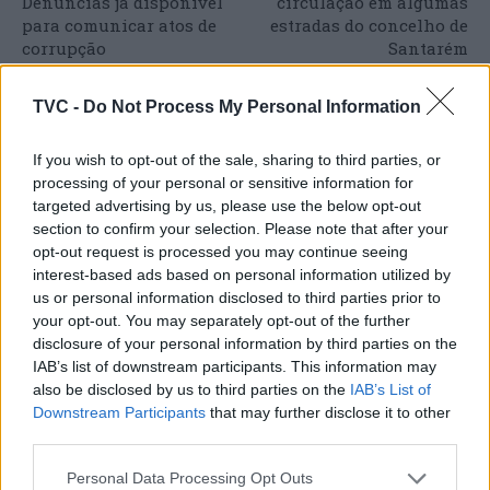
Denúncias já disponível
circulação em algumas
para comunicar atos de
estradas do concelho de
corrupção
Santarém
TVC -
Do Not Process My Personal Information
ARTIGOS RELACIONADOS
MAIS DO AUTOR
If you wish to opt-out of the sale, sharing to third parties, or
processing of your personal or sensitive information for
targeted advertising by us, please use the below opt-out
section to confirm your selection. Please note that after your
opt-out request is processed you may continue seeing
interest-based ads based on personal information utilized by
us or personal information disclosed to third parties prior to
your opt-out. You may separately opt-out of the further
disclosure of your personal information by third parties on the
IAB’s list of downstream participants. This information may
Capacita Jovem de Poiares aproxima
also be disclosed by us to third parties on the
IAB’s List of
Downstream Participants
that may further disclose it to other
jovens ao mundo do trabalho
third parties.
Personal Data Processing Opt Outs