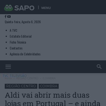
MENU
Quinta-feira, Agosto 6, 2026
A TVC
Estatuto Editorial
Ficha Técnica
Contactos
Agência de Celebridades
TVC TELEVISÃO
Início
REGIÃO CENTRO
COIMBRA
REGIÃO CENTRO
COIMBRA
Aldi vai abrir mais duas
lojas em Portugal – e ainda