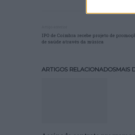
Artigo anterior
IPO de Coimbra recebe projeto de promoç
de saúde através da música
ARTIGOS RELACIONADOS
MAIS 