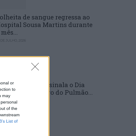
olheita de sangue regressa ao
ospital Sousa Martins durante
 mês...
 DE JULHO, 2026
sonal or
LS da Guarda assinala o Dia
ection to
undial do Cancro do Pulmão...
ou may
 DE JULHO, 2026
 personal
out of the
 downstream
B’s List of