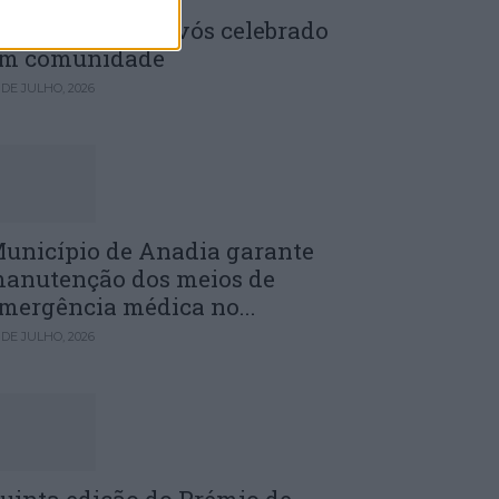
enela: Dia dos Avós celebrado
m comunidade
 DE JULHO, 2026
unicípio de Anadia garante
anutenção dos meios de
mergência médica no...
 DE JULHO, 2026