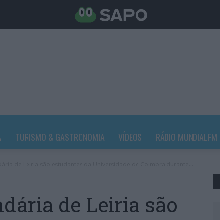
A
TURISMO & GASTRONOMIA
VÍDEOS
RÁDIO MUNDIALFM
ária de Leiria são estudantes da Universidade de Coimbra durante...
dária de Leiria são