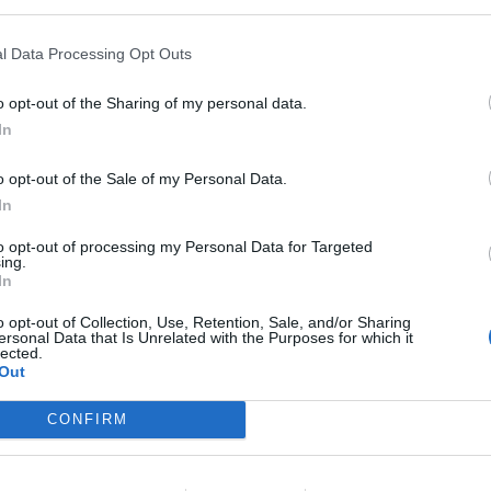
dade do Lis.
M
C
l Data Processing Opt Outs
 do Departamento de Ciências da Vida da
â
 Universidade de Coimbra participam neste
o opt-out of the Sharing of my personal data.
ns pré-universitários.
30
In
Coimbra, o curso é realizado pela primeira vez
o opt-out of the Sale of my Personal Data.
r melhores competências em ciências da vida
In
professores e investigadores irão dinamizar 16
to opt-out of processing my Personal Data for Targeted
ing.
C
In
ploma e um crédito ECTS (Sistema Europeu de
d
s) aos alunos do ensino secundário antes da
o opt-out of Collection, Use, Retention, Sale, and/or Sharing
c
ersonal Data that Is Unrelated with the Purposes for which it
lected.
30
Out
CONFIRM