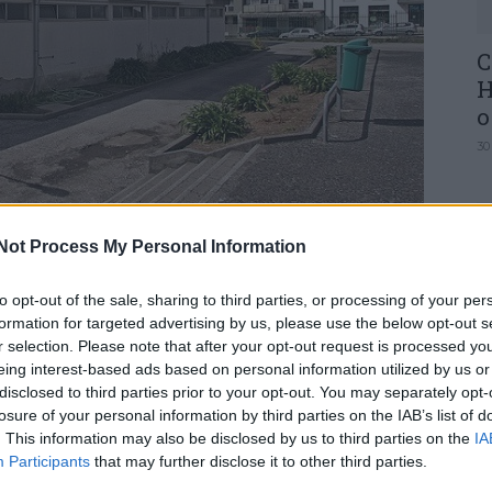
C
H
o
30
Not Process My Personal Information
versidade de Coimbra “aterra” na Escola
to opt-out of the sale, sharing to third parties, or processing of your per
U
formation for targeted advertising by us, please use the below opt-out s
M
r selection. Please note that after your opt-out request is processed y
o comem pinguins? ou como funcionam as células
30
eing interest-based ads based on personal information utilized by us or
s para as quais se vai tentar encontrar resposta
disclosed to third parties prior to your opt-out. You may separately opt-
losure of your personal information by third parties on the IAB’s list of
ria Afonso Lopes Vieira, em Leiria.
. This information may also be disclosed by us to third parties on the
IA
Participants
that may further disclose it to other third parties.
 16, a Semana da Ciência da Universidade de