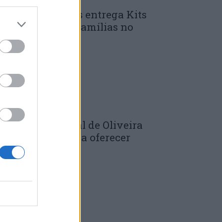
unicípio de Góis entrega Kits
omunitários às famílias no
mbito do...
 DE JULHO, 2026
âmara Municipal de Oliveira
o Hospital volta a oferecer
adernos de...
 DE JULHO, 2026