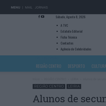
MENU
MAIL
JORNAIS
Sábado, Agosto 8, 2026
A TVC
Estatuto Editorial
Ficha Técnica
Contactos
Agência de Celebridades
TVC TELEVISÃO
REGIÃO CENTRO
DESPORTO
CULTUR
Início
REGIÃO CENTRO
LEIRIA
Alunos de secund
REGIÃO CENTRO
LEIRIA
Alunos de secun