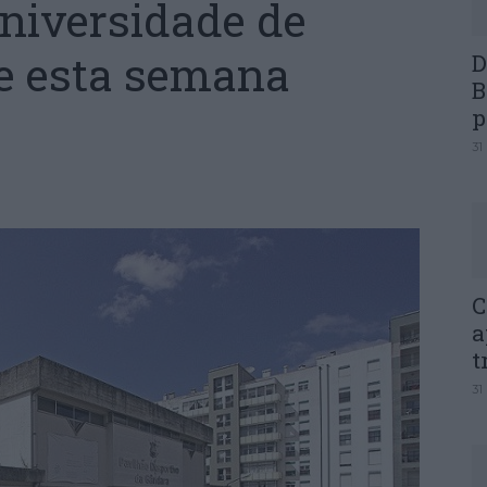
niversidade de
e esta semana
D
B
p
31
C
a
t
31