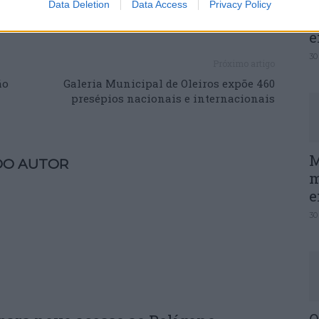
Data Deletion
Data Access
Privacy Policy
P
e
30
Próximo artigo
ão
Galeria Municipal de Oleiros expõe 460
presépios nacionais e internacionais
M
DO AUTOR
m
e
30