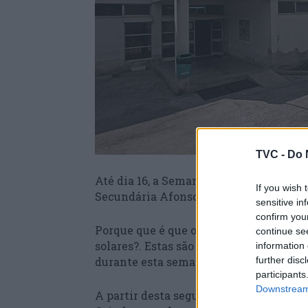
TVC -
Do 
Até dia 16, a Semana da Ciência da Uni
If you wish 
Secundária Afonso Lopes Vieira
sensitive in
confirm you
Porque que é que os ursos polares nã
continue se
solares?. Estas são algumas das questõe
information 
further disc
durante esta semana na Escola Secundá
participants
Downstream 
A partir desta segunda-feira e até dia