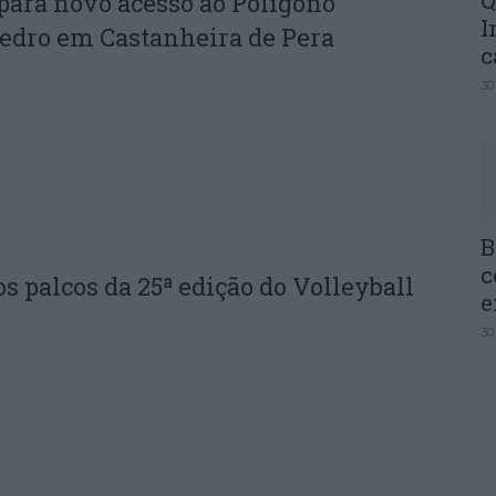
Q
para novo acesso ao Polígono
I
 Pedro em Castanheira de Pera
c
30
B
c
s palcos da 25ª edição do Volleyball
e
30