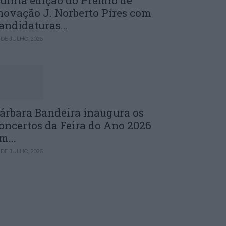
uinta edição do Prémio de
novação J. Norberto Pires com
andidaturas...
 DE JULHO, 2026
árbara Bandeira inaugura os
oncertos da Feira do Ano 2026
m...
 DE JULHO, 2026