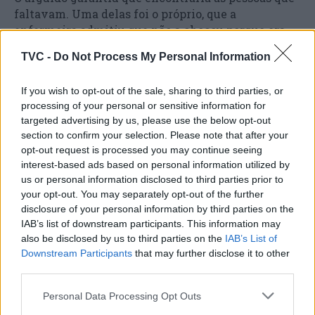
faltavam. Uma delas foi o próprio, que a
enfermeira admitiu que não a chocou porque era
funcionário e Diogo Batalha pediu a uma
TVC -
Do Not Process My Personal Information
funcionária para “arranjar” outras três.
If you wish to opt-out of the sale, sharing to third parties, or
processing of your personal or sensitive information for
targeted advertising by us, please use the below opt-out
section to confirm your selection. Please note that after your
opt-out request is processed you may continue seeing
interest-based ads based on personal information utilized by
us or personal information disclosed to third parties prior to
your opt-out. You may separately opt-out of the further
disclosure of your personal information by third parties on the
Artigo anterior
Próximo artigo
IAB’s list of downstream participants. This information may
Ministério afirma que
Estradas cortadas em
also be disclosed by us to third parties on the
IAB’s List of
escolas têm autonomia
Abrantes, Constância,
Downstream Participants
that may further disclose it to other
para decidir abrir ou não
Golegã, Almeirim,
third parties.
Santarém e Coruche
Personal Data Processing Opt Outs