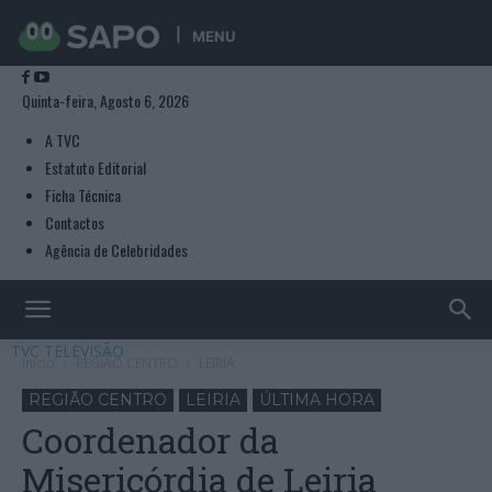
MENU
Quinta-feira, Agosto 6, 2026
A TVC
Estatuto Editorial
Ficha Técnica
Contactos
Agência de Celebridades
TVC TELEVISÃO
Início
REGIÃO CENTRO
LEIRIA
REGIÃO CENTRO
LEIRIA
ÚLTIMA HORA
Coordenador da
Misericórdia de Leiria