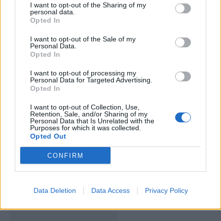
I want to opt-out of the Sharing of my
personal data.
ARTIGOS RELACIONADOS
MAIS DO AUTOR
Opted In
I want to opt-out of the Sale of my
Personal Data.
Opted In
I want to opt-out of processing my
Personal Data for Targeted Advertising.
Opted In
I want to opt-out of Collection, Use,
Retention, Sale, and/or Sharing of my
Personal Data that Is Unrelated with the
França volta a evacuar milhares de
Purposes for which it was collected.
Opted Out
pessoas devido a incêndio de grandes
CONFIRM
dimensões na Gironda
Data Deletion
Data Access
Privacy Policy