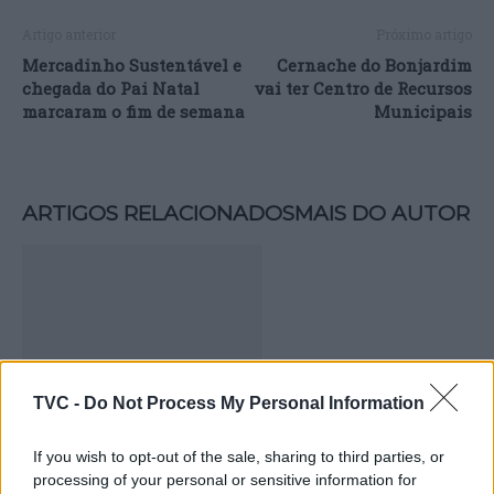
Artigo anterior
Próximo artigo
Mercadinho Sustentável e
Cernache do Bonjardim
chegada do Pai Natal
vai ter Centro de Recursos
marcaram o fim de semana
Municipais
ARTIGOS RELACIONADOS
MAIS DO AUTOR
TVC -
Do Not Process My Personal Information
Turismo Centro de Portugal estreia
If you wish to opt-out of the sale, sharing to third parties, or
processing of your personal or sensitive information for
filme promocional “Aqui Nunca é