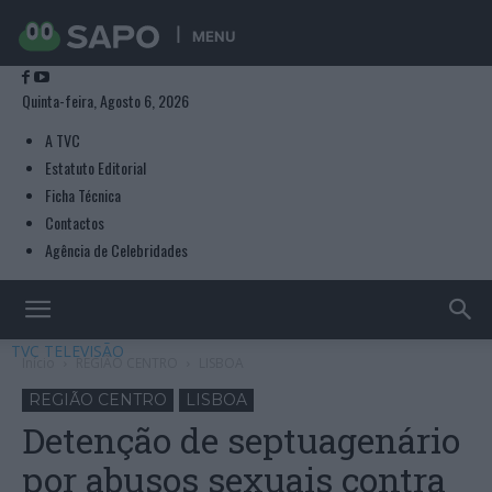
MENU
Quinta-feira, Agosto 6, 2026
A TVC
Estatuto Editorial
Ficha Técnica
Contactos
Agência de Celebridades
TVC TELEVISÃO
Início
REGIÃO CENTRO
LISBOA
REGIÃO CENTRO
LISBOA
Detenção de septuagenário
por abusos sexuais contra