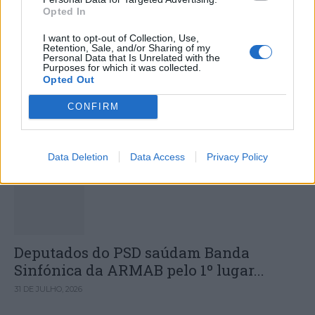
Opted In
I want to opt-out of Collection, Use,
Retention, Sale, and/or Sharing of my
Personal Data that Is Unrelated with the
Sismo de 4,1 sentido em Portugal
Purposes for which it was collected.
Opted Out
Continental com epicentro em
Alenquer
CONFIRM
DESTAQUES
Data Deletion
Data Access
Privacy Policy
Deputados do PSD saúdam Banda
Sinfónica da ARMAB pelo 1º lugar...
31 DE JULHO, 2026