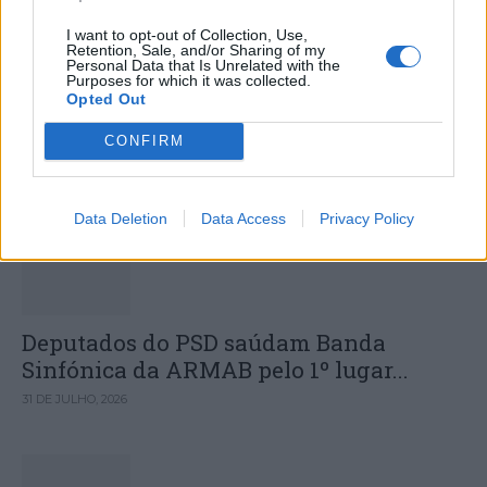
I want to opt-out of Collection, Use,
Pelotão Sub-23 disputa Volta a
Retention, Sale, and/or Sharing of my
Personal Data that Is Unrelated with the
Portugal do Futuro a partir de quinta-
Purposes for which it was collected.
Opted Out
feira
CONFIRM
DESTAQUES
Data Deletion
Data Access
Privacy Policy
Deputados do PSD saúdam Banda
Sinfónica da ARMAB pelo 1º lugar...
31 DE JULHO, 2026