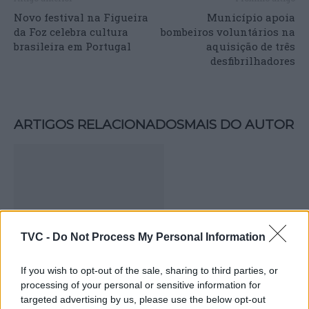
Novo festival na Figueira
Município apoia
da Foz celebra cultura
bombeiros voluntários na
brasileira em Portugal
aquisição de três
desfibrilhadores
ARTIGOS RELACIONADOS
MAIS DO AUTOR
TVC -
Do Not Process My Personal Information
If you wish to opt-out of the sale, sharing to third parties, or
Carlos Neves conquista Grand Slam de
processing of your personal or sensitive information for
Veteranos em Ovar após final de quase
targeted advertising by us, please use the below opt-out