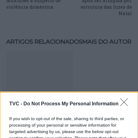
munições a suspeito de
após ser atingida por
violência doméstica
estrutura das luzes de
Natal
ARTIGOS RELACIONADOS
MAIS DO AUTOR
TVC -
Do Not Process My Personal Information
França volta a evacuar milhares de
pessoas devido a incêndio de grandes
If you wish to opt-out of the sale, sharing to third parties, or
processing of your personal or sensitive information for
dimensões na Gironda
targeted advertising by us, please use the below opt-out
section to confirm your selection. Please note that after your