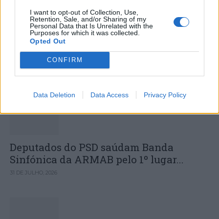
I want to opt-out of Collection, Use,
Novas regras do Registo Nacional de
Retention, Sale, and/or Sharing of my
Personal Data that Is Unrelated with the
Utentes estão a deixar cidadãos sem
Purposes for which it was collected.
Opted Out
comparticipação nos medicamentos
CONFIRM
DESTAQUES
Data Deletion
Data Access
Privacy Policy
Deputados do PSD saúdam Banda
Sinfónica da ARMAB pelo 1º lugar...
31 DE JULHO, 2026