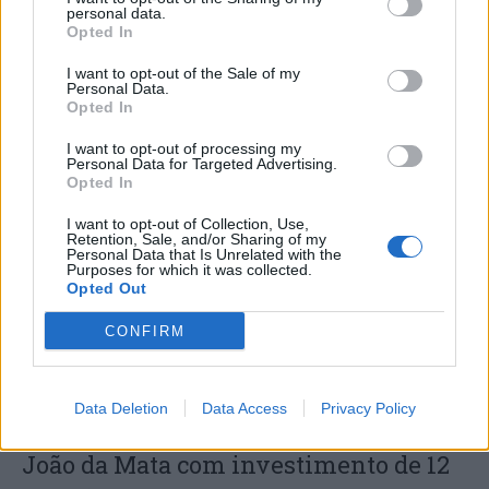
personal data.
Opted In
I want to opt-out of the Sale of my
Castanheira de Pera foi um dos palcos
Personal Data.
Opted In
da 25ª edição do Volleyball Summer
Cup
I want to opt-out of processing my
Personal Data for Targeted Advertising.
Opted In
I want to opt-out of Collection, Use,
Retention, Sale, and/or Sharing of my
Personal Data that Is Unrelated with the
Purposes for which it was collected.
Opted Out
CONFIRM
Castanheira de Pera apresenta
Data Deletion
Data Access
Privacy Policy
ambicioso Parque Temático de São
João da Mata com investimento de 12