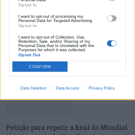
Opted In
I want to opt-out of processing my
Personal Data for Targeted Advertising.
Opted In
I want to opt-out of Collection, Use,
Carlos Neves conquista Grand Slam de
Retention, Sale, and/or Sharing of my
Personal Data that Is Unrelated with the
Veteranos em Ovar após final de quase
Purposes for which it was collected.
Opted Out
três horas
CONFIRM
Data Deletion
Data Access
Privacy Policy
Petição para repetir a final do Mundial