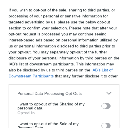
If you wish to opt-out of the sale, sharing to third parties, or
processing of your personal or sensitive information for
targeted advertising by us, please use the below opt-out
section to confirm your selection. Please note that after your
opt-out request is processed you may continue seeing
interest-based ads based on personal information utilized by
us or personal information disclosed to third parties prior to
your opt-out. You may separately opt-out of the further
Artigo anterior
Próximo artigo
disclosure of your personal information by third parties on the
IAB’s list of downstream participants. This information may
Moradores regressam a
Penela: Vai realizar estudo
also be disclosed by us to third parties on the
IAB’s List of
casa após deslizamento de
para expandir rede de
Downstream Participants
that may further disclose it to other
terra em Leiria
‘metrobus’ ao Espinhal
third parties.
Personal Data Processing Opt Outs
ARTIGOS RELACIONADOS
MAIS DO AUTOR
I want to opt-out of the Sharing of my
personal data.
Opted In
I want to opt-out of the Sale of my
Personal Data.