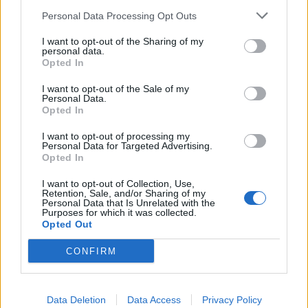
certame internacional de Valência
Personal Data Processing Opt Outs
I want to opt-out of the Sharing of my
personal data.
Opted In
I want to opt-out of the Sale of my
Personal Data.
Opted In
I want to opt-out of processing my
Personal Data for Targeted Advertising.
Município de Anadia garante
Opted In
manutenção dos meios de emergência
I want to opt-out of Collection, Use,
Retention, Sale, and/or Sharing of my
médica no concelho
Personal Data that Is Unrelated with the
Purposes for which it was collected.
Opted Out
CONFIRM
Data Deletion
Data Access
Privacy Policy