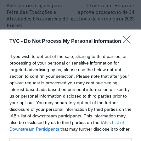
Abertas inscrições para
Oliveira do Hospital
Feira das Tradições e
aprova orçamento de 34
Atividades Económicas de
milhões de euros para 2023
Pinhel
TVC -
Do Not Process My Personal Information
ARTIGOS RELACIONADOS
MAIS DO AUTOR
If you wish to opt-out of the sale, sharing to third parties, or
processing of your personal or sensitive information for
targeted advertising by us, please use the below opt-out
section to confirm your selection. Please note that after your
opt-out request is processed you may continue seeing
interest-based ads based on personal information utilized by
us or personal information disclosed to third parties prior to
your opt-out. You may separately opt-out of the further
disclosure of your personal information by third parties on the
IAB’s list of downstream participants. This information may
Deputados do PSD saúdam Banda
also be disclosed by us to third parties on the
IAB’s List of
Downstream Participants
that may further disclose it to other
Sinfónica da ARMAB pelo 1º lugar no
third parties.