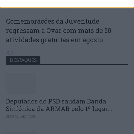
Comemorações da Juventude
regressam a Ovar com mais de 50
atividades gratuitas em agosto
DESTAQUES
Deputados do PSD saúdam Banda
Sinfónica da ARMAB pelo 1º lugar...
31 DE JULHO, 2026