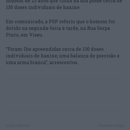
homem de 23 anos que tinha na sua posse cerca de
130 doses individuais de haxixe.
Em comunicado, a PSP referiu que o homem foi
detido na segunda-feira à tarde, na Rua Serpa
Pinto, em Viseu.
“Foram-lhe apreendidas cerca de 130 doses
individuais de haxixe, uma balança de precisão e
uma arma branca”, acrescentou.
Artigo anterior
Próximo artigo