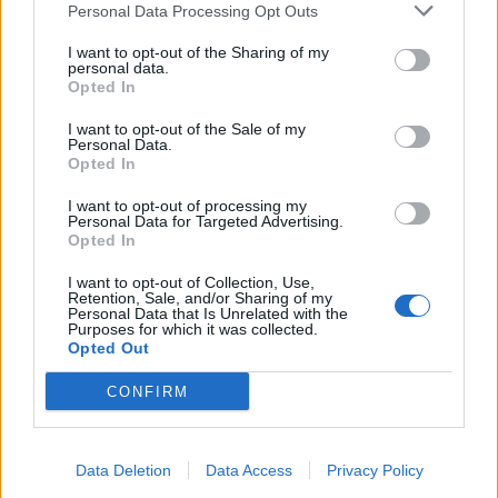
Personal Data Processing Opt Outs
Misericórdia de Lamego “abre”
I want to opt-out of the Sharing of my
personal data.
gelataria por um dia no jardim de
Opted In
infância
I want to opt-out of the Sale of my
Personal Data.
Opted In
DESTAQUES
I want to opt-out of processing my
Personal Data for Targeted Advertising.
Opted In
I want to opt-out of Collection, Use,
Retention, Sale, and/or Sharing of my
Personal Data that Is Unrelated with the
Purposes for which it was collected.
Deputados do PSD saúdam Banda
Opted Out
Sinfónica da ARMAB pelo 1º lugar...
CONFIRM
31 DE JULHO, 2026
Data Deletion
Data Access
Privacy Policy