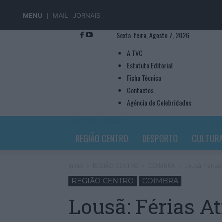
MENU
MAIL
JORNAIS
Sexta-feira, Agosto 7, 2026
A TVC
Estatuto Editorial
Ficha Técnica
Contactos
Agência de Celebridades
TVC TELEVISÃO
REGIÃO CENTRO
DESPORTO
CULTUR
Início
REGIÃO CENTRO
COIMBRA
Lousã: Férias
REGIÃO CENTRO
COIMBRA
Lousã: Férias At