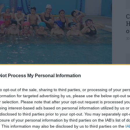
C
H
o
30
Not Process My Personal Information
U
M
to opt-out of the sale, sharing to third parties, or processing of your per
 os jovens durante o período de pausas letivas
formation for targeted advertising by us, please use the below opt-out s
30
r selection. Please note that after your opt-out request is processed y
rama Férias Ativas de Natal, promovido pela
eing interest-based ads based on personal information utilized by us or
disclosed to third parties prior to your opt-out. You may separately opt-
losure of your personal information by third parties on the IAB’s list of
. This information may also be disclosed by us to third parties on the
IA
 22 de dezembro e 02 de janeiro, e contaram com