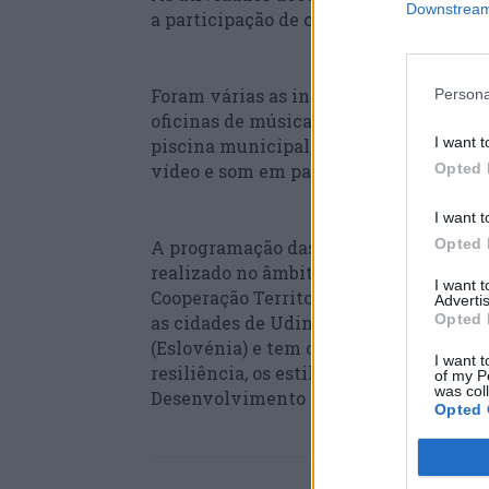
Downstream 
a participação de cerca 40 crianças e jo
Foram várias as iniciativas desta ediçã
Persona
oficinas de música, atividades com o 
I want t
piscina municipal, a visita ao Castel
vídeo e som em parceria com a Status –
Opted 
I want t
Opted 
A programação das Férias Ativas de Na
realizado no âmbito do projeto Playful
I want 
Cooperação Territorial Europeia URBAC
Advertis
Opted 
as cidades de Udine (Itália), Igualada (
(Eslovénia) e tem como objetivo promov
I want t
resiliência, os estilos de vida saudávei
of my P
was col
Desenvolvimento Sustentável (ODS).
Opted 