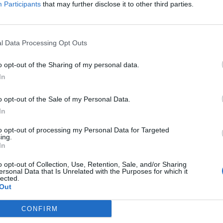
Participants
that may further disclose it to other third parties.
vens, dos 6 aos 14 anos.
M
C
â
o, das quais se destacam o teatro de sombras, as
l Data Processing Opt Outs
30
#clds4gLousãActiva, atividades aquáticas na
o opt-out of the Sharing of my personal data.
o Mágico em Montemor-o-Velho e a oficina de
 Escola Profissional Lousã.
In
o opt-out of the Sale of my Personal Data.
In
tal de 2022 resulta também do trabalho
C
 Paradigm II, financiado pelo Programa de
to opt-out of processing my Personal Data for Targeted
T. Este projecto congrega o Município da Lousã e
d
ing.
In
Espanha), Jelgava (Letónia) e Grosuplje
c
er a inclusão, a solidariedade intergeracional, a
o opt-out of Collection, Use, Retention, Sale, and/or Sharing
30
s e contribui para os Objetivos de
ersonal Data that Is Unrelated with the Purposes for which it
lected.
Out
CONFIRM