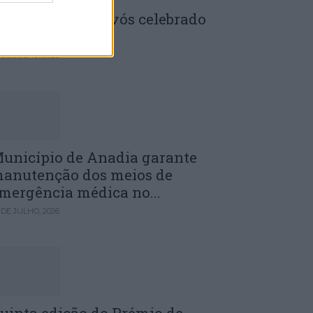
enela: Dia dos Avós celebrado
m comunidade
 DE JULHO, 2026
unicípio de Anadia garante
anutenção dos meios de
mergência médica no...
 DE JULHO, 2026