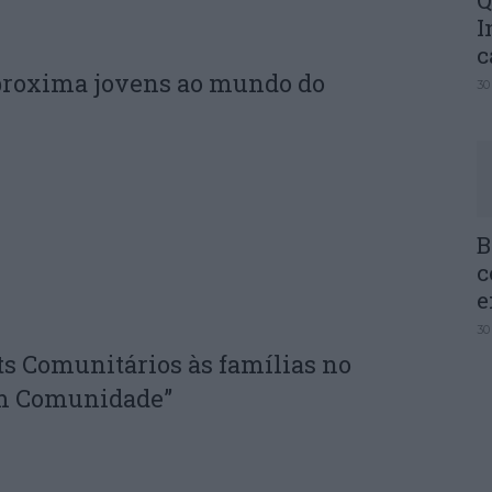
Q
I
c
proxima jovens ao mundo do
30
B
c
e
30
ts Comunitários às famílias no
em Comunidade”