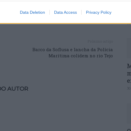
P
Data Deletion
Data Access
Privacy Policy
e
30
Próximo artigo
Barco da Soflusa e lancha da Polícia
Marítima colidem no rio Tejo
M
m
e
DO AUTOR
30