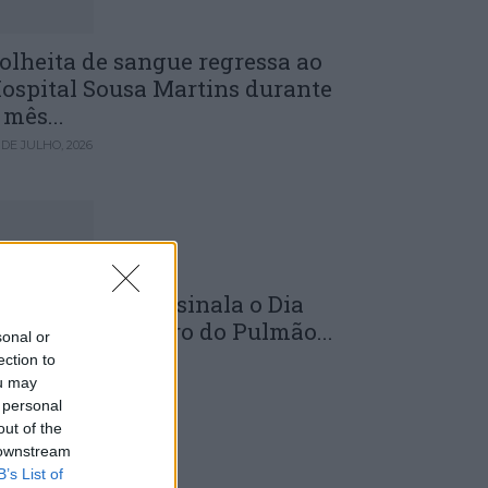
olheita de sangue regressa ao
ospital Sousa Martins durante
 mês...
 DE JULHO, 2026
LS da Guarda assinala o Dia
undial do Cancro do Pulmão...
sonal or
ection to
 DE JULHO, 2026
ou may
 personal
out of the
 downstream
B’s List of