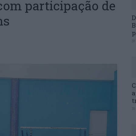
com participação de
ns
D
B
p
31
C
a
t
31