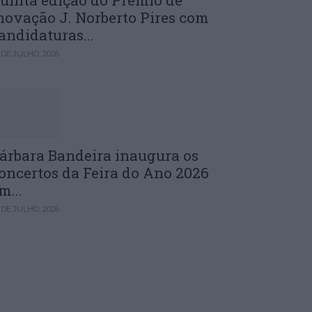
uinta edição do Prémio de
novação J. Norberto Pires com
andidaturas...
 DE JULHO, 2026
árbara Bandeira inaugura os
oncertos da Feira do Ano 2026
m...
 DE JULHO, 2026