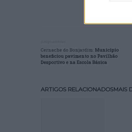
Artigo anterior
Cernache do Bonjardim:
Município
beneficiou pavimento no Pavilhão
Desportivo e na Escola Básica
ARTIGOS RELACIONADOS
MAIS 