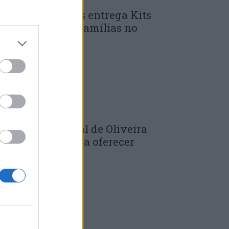
unicípio de Góis entrega Kits
omunitários às famílias no
mbito do...
 DE JULHO, 2026
âmara Municipal de Oliveira
o Hospital volta a oferecer
adernos de...
 DE JULHO, 2026