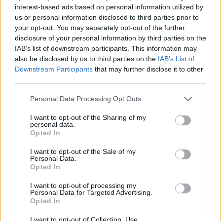
interest-based ads based on personal information utilized by
us or personal information disclosed to third parties prior to
your opt-out. You may separately opt-out of the further
ARTIGOS RELACIONADOS
MAIS DO AUTOR
disclosure of your personal information by third parties on the
IAB’s list of downstream participants. This information may
also be disclosed by us to third parties on the
IAB’s List of
Downstream Participants
that may further disclose it to other
third parties.
Personal Data Processing Opt Outs
I want to opt-out of the Sharing of my
personal data.
Opted In
Carregal do Sal: Fumeiro Flor de Sal
I want to opt-out of the Sale of my
Personal Data.
conquista a distinção “Melhor dos
Opted In
Melhores” com Alheira de Cozido à
I want to opt-out of processing my
Portuguesa
Personal Data for Targeted Advertising.
Opted In
I want to opt-out of Collection, Use,