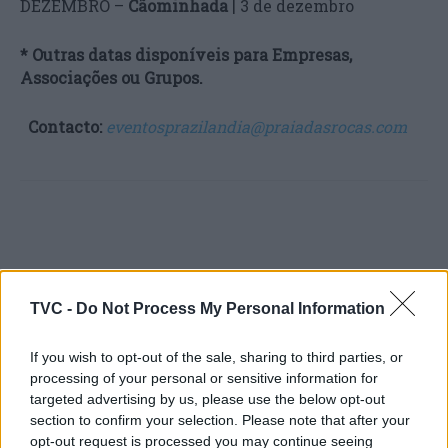
DEZEMBRO –
Cãominhada
| 3 de dezembro
* Outras datas disponíveis para Empresas,
Associações ou Grupos.
Contacto:
eventosprazilandia@praiadasrocas.com
TVC -
Do Not Process My Personal Information
Artigo anterior
Próximo artigo
If you wish to opt-out of the sale, sharing to third parties, or
Detenção por pornografia
Penacova promove
processing of your personal or sensitive information for
de menores no concelho
“Filarmónicas vão à
targeted advertising by us, please use the below opt-out
de Tondela
escola”
para aproximar
section to confirm your selection. Please note that after your
crianças das associações
opt-out request is processed you may continue seeing