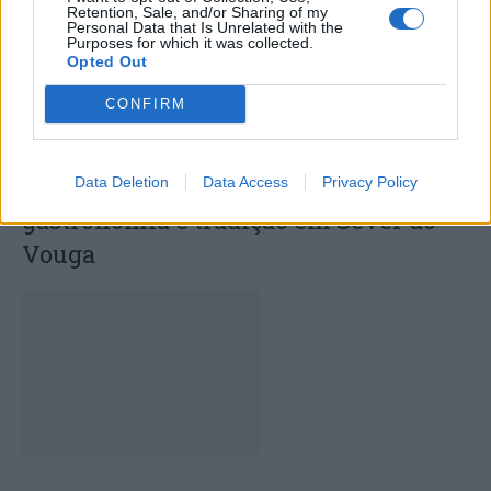
Retention, Sale, and/or Sharing of my
Personal Data that Is Unrelated with the
Purposes for which it was collected.
Opted Out
CONFIRM
Festa das Eiras celebra cultura,
Data Deletion
Data Access
Privacy Policy
gastronomia e tradição em Sever do
Vouga