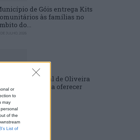
unicípio de Góis entrega Kits
omunitários às famílias no
mbito do...
 DE JULHO, 2026
âmara Municipal de Oliveira
o Hospital volta a oferecer
sonal or
adernos de...
ection to
ou may
 DE JULHO, 2026
 personal
out of the
 downstream
B’s List of