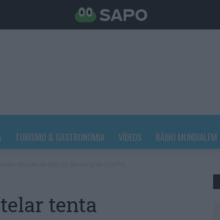
A
TURISMO & GASTRONOMIA
VÍDEOS
RÁDIO MUNDIALFM
pender criação da SAD do Sporting da Covilhã
telar tenta