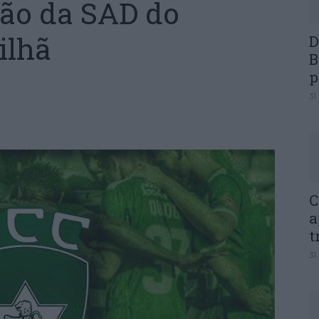
ção da SAD do
ilhã
D
B
p
31
C
a
t
31