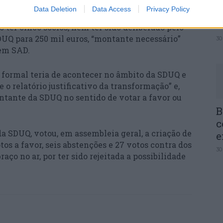
Q
e.
Data Deletion
Data Access
Privacy Policy
I
c
 ter cinco sócios, nem ter sido deliberado pelo
DUQ para 250 mil euros, “montante necessário”
30
 em SAD.
formal teria de acontecer no âmbito da SDUQ e
 o relatório justificativo da transformação” e,
tante da SDUQ no sentido de votar a favor ou
B
c
da SDUQ, votou, em assembleia geral, a criação de
e
s a favor, seis abstenções e 27 votos contra dos
30
raço no ar, por ter sido rejeitada a possibilidade