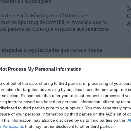
tidores 80 % das ações.
M
C
rte e Paulo Ribeiro, este último vice-
inar do Sporting da Covilhã, é invocado que “a
â
al padece de vício que origina a sua ineficácia
30
alegadas irregularidades que torna a venda
Not Process My Personal Information
os dois sócios é referido que “todos estes vícios
C
 o ponto dois da ordem de trabalhos viola, pelo
d
to opt-out of the sale, sharing to third parties, or processing of your per
mo as regras de funcionamento da assembleia, pelo
c
formation for targeted advertising by us, please use the below opt-out s
r selection. Please note that after your opt-out request is processed y
30
eing interest-based ads based on personal information utilized by us or
nviada à agência Lusa, sublinham que mesmo que
disclosed to third parties prior to your opt-out. You may separately opt-
e sido “correta e validamente aprovada”,
losure of your personal information by third parties on the IAB’s list of
m que “nunca tal pode originar uma legítima,
. This information may also be disclosed by us to third parties on the
IA
 de capital da SAD e/ou uma autorização para a
Participants
that may further disclose it to other third parties.