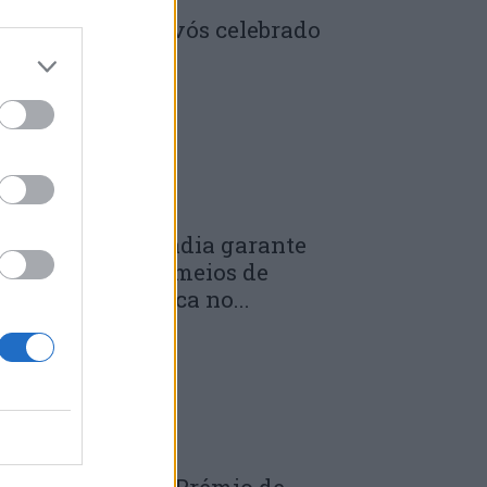
enela: Dia dos Avós celebrado
m comunidade
 DE JULHO, 2026
unicípio de Anadia garante
anutenção dos meios de
mergência médica no...
 DE JULHO, 2026