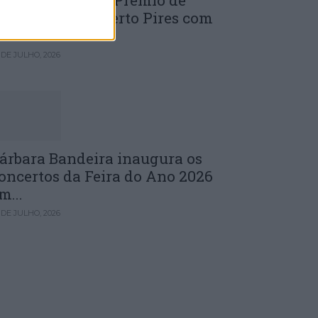
uinta edição do Prémio de
novação J. Norberto Pires com
andidaturas...
 DE JULHO, 2026
árbara Bandeira inaugura os
oncertos da Feira do Ano 2026
m...
 DE JULHO, 2026