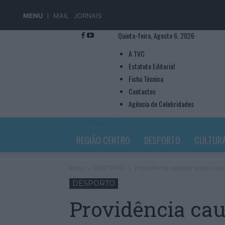
MENU
MAIL
JORNAIS
Quinta-feira, Agosto 6, 2026
A TVC
Estatuto Editorial
Ficha Técnica
Contactos
Agência de Celebridades
TVC TELEVISÃO
REGIÃO CENTRO
DESPORTO
CULTUR
Início
DESPORTO
Providência cautelar tenta sus
DESPORTO
Providência cau