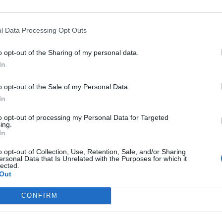
o quer de valor, quer de perfil do, ou dos
P
e
l Data Processing Opt Outs
sta posta a votação, subscrita pelo presidente,
30
 por não ter sido pedido o parecer do Conselho
o opt-out of the Sharing of my personal data.
In
DUQ, constituída, aquando da escritura, com um
o opt-out of the Sale of my Personal Data.
lizada em metade, ou seja, 25 mil euros”, quando
In
al social ser “realizado no prazo máximo de dois
M
to opt-out of processing my Personal Data for Targeted
m
ing.
In
e
e se o capital não estiver integralmente
30
o opt-out of Collection, Use, Retention, Sale, and/or Sharing
ersonal Data that Is Unrelated with the Purposes for which it
lected.
Out
r não ter sido comunicado ao Conselho Fiscal e
eder à transformação como o projeto de
CONFIRM
 de na ordem de trabalhos não terem constado
tos à disposição dos associados aquando da