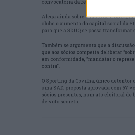
convocatória da reunião magna do club
Alega ainda sobre o facto de a SDUQ não
clube o aumento do capital social da S
para que a SDUQ se possa transformar
Também se argumenta que a discussão 
que aos sócios competia deliberar “sobre
em conformidade, “mandatar o represen
contra”.
O Sporting da Covilhã, único detentor 
uma SAD, proposta aprovada com 67 voto
sócios presentes, num ato eleitoral de b
de voto secreto.