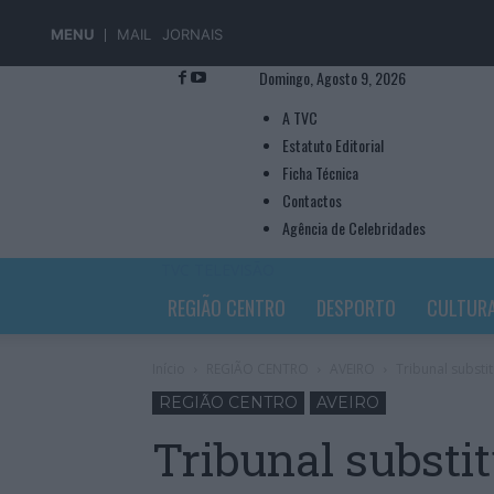
MENU
MAIL
JORNAIS
Domingo, Agosto 9, 2026
A TVC
Estatuto Editorial
Ficha Técnica
Contactos
Agência de Celebridades
TVC TELEVISÃO
REGIÃO CENTRO
DESPORTO
CULTUR
Início
REGIÃO CENTRO
AVEIRO
Tribunal substi
REGIÃO CENTRO
AVEIRO
Tribunal substi