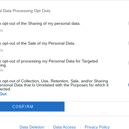
M
 alegando em sua defesa que havia limpo o
l Data Processing Opt Outs
C
rque teve a necessidade de recorrer a entidades
â
o opt-out of the Sharing of my personal data.
In
30
 GNR, mesmo assim, decidiu aplicar ao município
seja, os 1.600 euros, acrescidos de custas, o que
o opt-out of the Sale of my Personal Data.
In
to opt-out of processing my Personal Data for Targeted
Ribau Esteves decidiu apresentar uma
ing.
Judicial da Comarca de Aveiro, que a veio a
In
C
ma por uma admoestação, nos termos da sentença
d
o opt-out of Collection, Use, Retention, Sale, and/or Sharing
lo presidente.
ersonal Data that Is Unrelated with the Purposes for which it
c
lected.
Out
30
CONFIRM
Data Deletion
Data Access
Privacy Policy