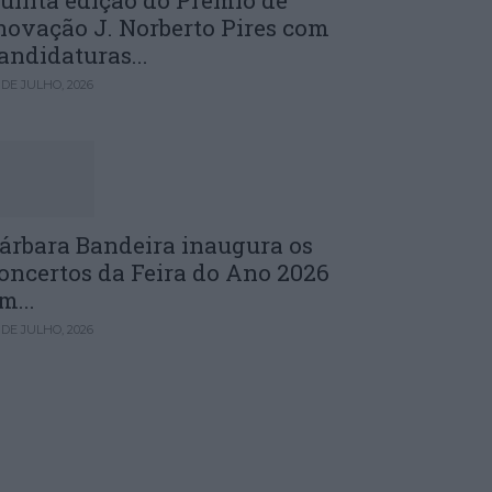
uinta edição do Prémio de
novação J. Norberto Pires com
andidaturas...
 DE JULHO, 2026
árbara Bandeira inaugura os
oncertos da Feira do Ano 2026
m...
 DE JULHO, 2026