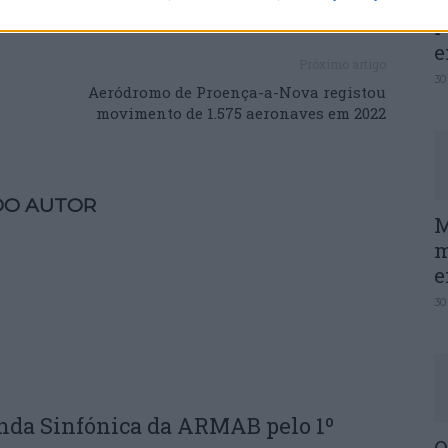
P
e
Próximo artigo
30
Aeródromo de Proença-a-Nova registou
movimento de 1.575 aeronaves em 2022
DO AUTOR
M
m
e
30
nda Sinfónica da ARMAB pelo 1º