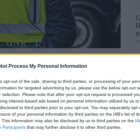
C
H
o
30
uma coima de 1.600 euros por falta de limpeza de
Not Process My Personal Information
Tribunal substituiu por admoestação, de acordo
to opt-out of the sale, sharing to third parties, or processing of your per
U
formation for targeted advertising by us, please use the below opt-out s
 situado no Beco do Monte do Paço, em Esgueira,
M
r selection. Please note that after your opt-out request is processed y
mpar, mas já fora do prazo.
eing interest-based ads based on personal information utilized by us or
30
disclosed to third parties prior to your opt-out. You may separately opt-
ental da GNR decidiram levantar um auto de
losure of your personal information by third parties on the IAB’s list of
e combustível na faixa circundante a
. This information may also be disclosed by us to third parties on the
IA
jos valores poderiam variar entre os 1.600 euros
Participants
that may further disclose it to other third parties.