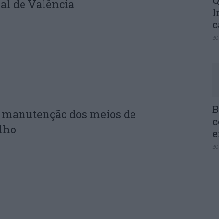
Q
al de Valência
I
c
30
B
e manutenção dos meios de
c
lho
e
30