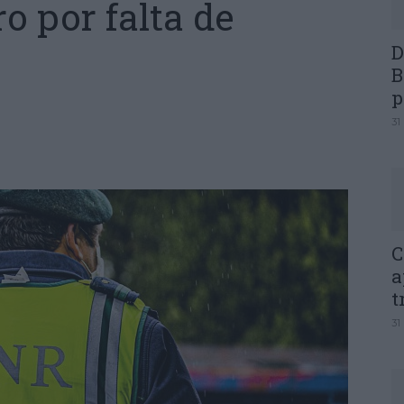
o por falta de
D
B
p
31
C
a
t
31