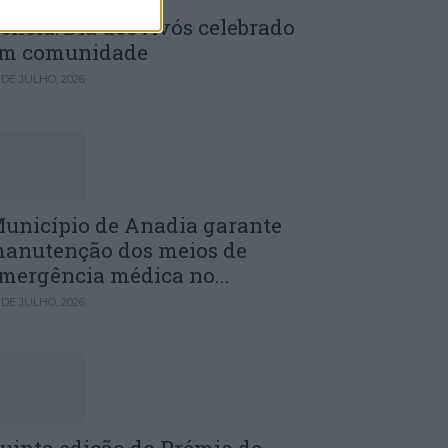
enela: Dia dos Avós celebrado
m comunidade
 DE JULHO, 2026
unicípio de Anadia garante
anutenção dos meios de
mergência médica no...
 DE JULHO, 2026