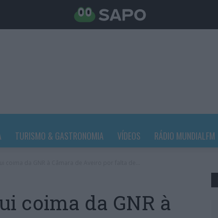
A
TURISMO & GASTRONOMIA
VÍDEOS
RÁDIO MUNDIALFM
tui coima da GNR à Câmara de Aveiro por falta de...
tui coima da GNR à