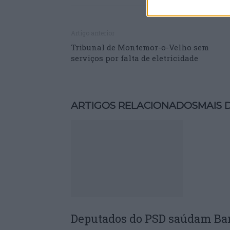
Artigo anterior
Tribunal de Montemor-o-Velho sem
serviços por falta de eletricidade
ARTIGOS RELACIONADOS
MAIS 
Deputados do PSD saúdam Ba