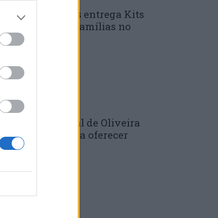
unicípio de Góis entrega Kits
omunitários às famílias no
mbito do...
 DE JULHO, 2026
âmara Municipal de Oliveira
o Hospital volta a oferecer
adernos de...
 DE JULHO, 2026