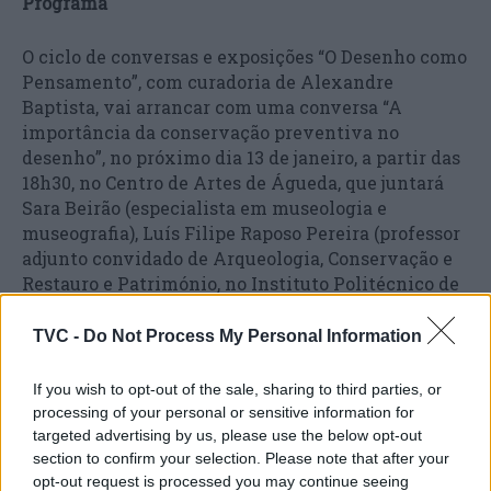
Programa
O ciclo de conversas e exposições “O Desenho como
Pensamento”, com curadoria de Alexandre
Baptista, vai arrancar com uma conversa “A
importância da conservação preventiva no
desenho”, no próximo dia 13 de janeiro, a partir das
18h30, no Centro de Artes de Águeda, que juntará
Sara Beirão (especialista em museologia e
museografia), Luís Filipe Raposo Pereira (professor
adjunto convidado de Arqueologia, Conservação e
Restauro e Património, no Instituto Politécnico de
Tomar) e Carla Felizardo (professora auxiliar
convidada na UCP e diretora do Centro de
TVC -
Do Not Process My Personal Information
Conservação e Restauro da Universidade Católica
do Porto).
If you wish to opt-out of the sale, sharing to third parties, or
processing of your personal or sensitive information for
No dia seguinte, dia 14 de janeiro (16h30), será a
targeted advertising by us, please use the below opt-out
section to confirm your selection. Please note that after your
inauguração do primeiro módulo de exposições
opt-out request is processed you may continue seeing
individuais: Pedro Cabrita Reis (CAA), Inês Teles