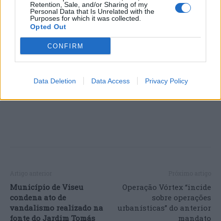
Retention, Sale, and/or Sharing of my
Universidade de Aveiro (de 9 de fevereiro a 24 de
Personal Data that Is Unrelated with the
março) e em Albergaria-a-Velha (de 14 de abril a 21
Purposes for which it was collected.
Opted Out
de maio).
CONFIRM
A programação completa do ciclo poderá ser
consultada em
www.cm-agueda.pt
.
Data Deletion
Data Access
Privacy Policy
Artigo anterior
Próximo artigo
Município de Viseu
Operação Vórtex “incide
condena ato de
sobre operações
vandalismo realizado na
urbanísticas” do anterior
fonte do Jardim Tomás
mandato