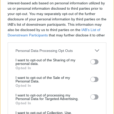
interest-based ads based on personal information utilized by
(Salão de Chá) e Nuno Sousa Vieira (ESTGA-UA e
us or personal information disclosed to third parties prior to
Sala Polivalente da BMMA).
your opt-out. You may separately opt-out of the further
disclosure of your personal information by third parties on the
Até final do ano, haverá, no espaço do Café
IAB’s list of downstream participants. This information may
Concerto do CAA, ainda mais cinco conversas.
also be disclosed by us to third parties on the
IAB’s List of
Decorrerão sempre às 18h30, iniciando a 3 de março
Downstream Participants
that may further disclose it to other
com “O desenho no mercado da arte”, seguindo-se
third parties.
“O desenho e o cinema”, a 21 de abril, “O desenho na
Personal Data Processing Opt Outs
educação infantil” a 5 de maio, “O desenho e a
moda” com data marcada para 2 de junho e a 14 de
I want to opt-out of the Sharing of my
personal data.
julho a última conversa será sobre “O Desenho
Opted In
como processo do trabalho científico”.
I want to opt-out of the Sale of my
Personal Data.
A primeira exposição coletiva – e que integrará a
Opted In
programação de aniversário do CAA – está
marcada para 13 de maio, no espaço expositivo do
I want to opt-out of processing my
Personal Data for Targeted Advertising.
CAA e conta com curadoria de Ana Anacleto.
Opted In
Seguir-se-ão as exposições coletivas que vão
decorrer de forma descentralizada, primeiro na
I want to opt-out of Collection, Use,