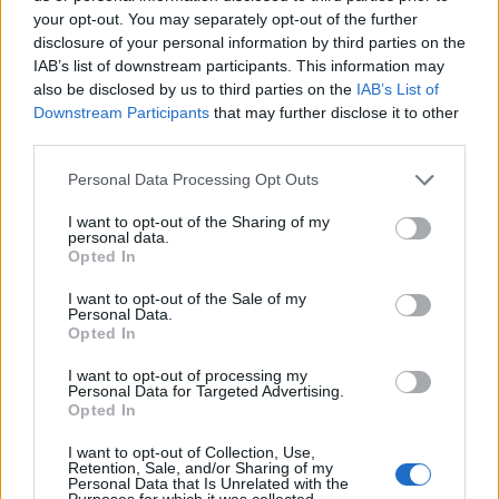
your opt-out. You may separately opt-out of the further
disclosure of your personal information by third parties on the
IAB’s list of downstream participants. This information may
also be disclosed by us to third parties on the
IAB’s List of
Petição para repetir a final do Mundial
Downstream Participants
that may further disclose it to other
já reúne mais de 80 mil assinaturas
third parties.
Personal Data Processing Opt Outs
I want to opt-out of the Sharing of my
personal data.
Opted In
I want to opt-out of the Sale of my
Personal Data.
Opted In
I want to opt-out of processing my
Pelotão Sub-23 disputa Volta a
Personal Data for Targeted Advertising.
Opted In
Portugal do Futuro a partir de quinta-
feira
I want to opt-out of Collection, Use,
Retention, Sale, and/or Sharing of my
Personal Data that Is Unrelated with the
Purposes for which it was collected.