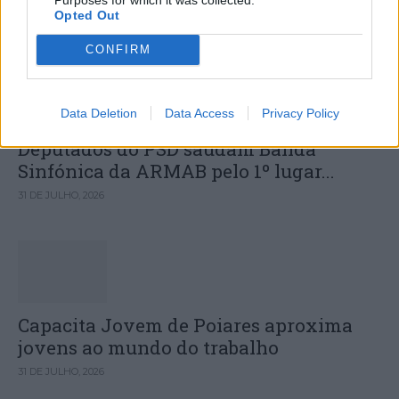
Opted Out
DESTAQUES
CONFIRM
Data Deletion
Data Access
Privacy Policy
Deputados do PSD saúdam Banda
Sinfónica da ARMAB pelo 1º lugar...
31 DE JULHO, 2026
Capacita Jovem de Poiares aproxima
jovens ao mundo do trabalho
31 DE JULHO, 2026