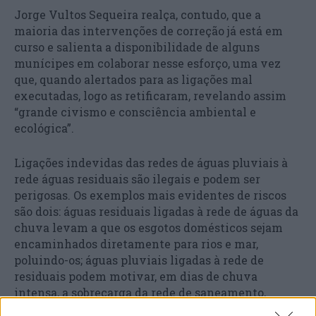
Jorge Vultos Sequeira realça, contudo, que a
maioria das intervenções de correção já está em
curso e salienta a disponibilidade de alguns
munícipes em colaborar nesse esforço, uma vez
que, quando alertados para as ligações mal
executadas, logo as retificaram, revelando assim
“grande civismo e consciência ambiental e
ecológica”.
Ligações indevidas das redes de águas pluviais à
rede águas residuais são ilegais e podem ser
perigosas. Os exemplos mais evidentes de riscos
são dois: águas residuais ligadas à rede de águas da
chuva levam a que os esgotos domésticos sejam
encaminhados diretamente para rios e mar,
poluindo-os; águas pluviais ligadas à rede de
residuais podem motivar, em dias de chuva
intensa, a sobrecarga da rede de saneamento,
provocando inundações domésticas por água com