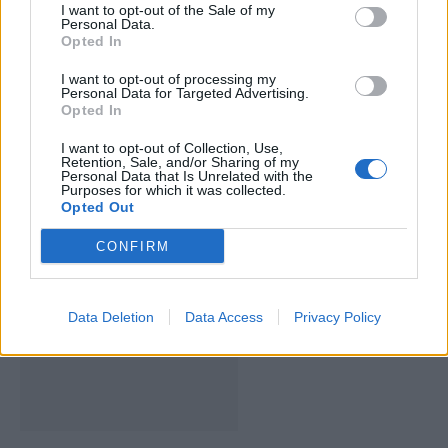
I want to opt-out of the Sale of my
Personal Data.
Opted In
I want to opt-out of processing my
Personal Data for Targeted Advertising.
Opted In
I want to opt-out of Collection, Use,
Retention, Sale, and/or Sharing of my
Personal Data that Is Unrelated with the
Deputados do PSD saúdam Banda
Purposes for which it was collected.
Opted Out
Sinfónica da ARMAB pelo 1º lugar no
certame internacional de Valência
CONFIRM
Data Deletion
Data Access
Privacy Policy