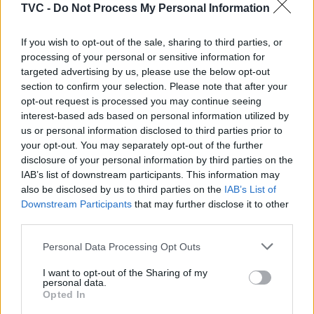
esgoto.
TVC -
Do Not Process My Personal Information
If you wish to opt-out of the sale, sharing to third parties, or
processing of your personal or sensitive information for
targeted advertising by us, please use the below opt-out
section to confirm your selection. Please note that after your
opt-out request is processed you may continue seeing
interest-based ads based on personal information utilized by
us or personal information disclosed to third parties prior to
your opt-out. You may separately opt-out of the further
disclosure of your personal information by third parties on the
Artigo anterior
Próximo artigo
IAB’s list of downstream participants. This information may
Região de Leiria
Sertã está confiante de que
also be disclosed by us to third parties on the
IAB’s List of
ultrapassa metas de
“terá todas as condições”
Downstream Participants
that may further disclose it to other
execução de fundos
na transição para a Beira
third parties.
europeus
Baixa
Personal Data Processing Opt Outs
I want to opt-out of the Sharing of my
personal data.
ARTIGOS RELACIONADOS
MAIS DO AUTOR
Opted In