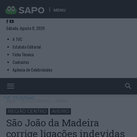
MENU
Sábado, Agosto 8, 2026
A TVC
Estatuto Editorial
Ficha Técnica
Contactos
Agência de Celebridades
TVC TELEVISÃO
Início
REGIÃO CENTRO
AVEIRO
REGIÃO CENTRO
AVEIRO
São João da Madeira
corrige ligações indevidas