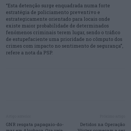
“Esta detenção surge enquadrada numa forte
estratégia de policiamento preventivo e
estrategicamente orientado para locais onde
existe maior probabilidade de determinados
fenómenos criminais terem lugar, sendo o tráfico
de estupefaciente uma prioridade no cômputo dos
crimes com impacto no sentimento de segurança”,
refere a nota da PSP.
Artigo anterior
Próximo artigo
GNR resgata papagaio-do-
Detidos na Operação
mar em Alcobaça. Ora veja
Vórtex começam a ser