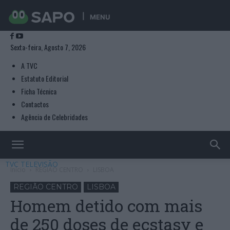
MENU
Sexta-feira, Agosto 7, 2026
A TVC
Estatuto Editorial
Ficha Técnica
Contactos
Agência de Celebridades
TVC TELEVISÃO
Início
REGIÃO CENTRO
LISBOA
REGIÃO CENTRO
LISBOA
Homem detido com mais
de 250 doses de ecstasy e