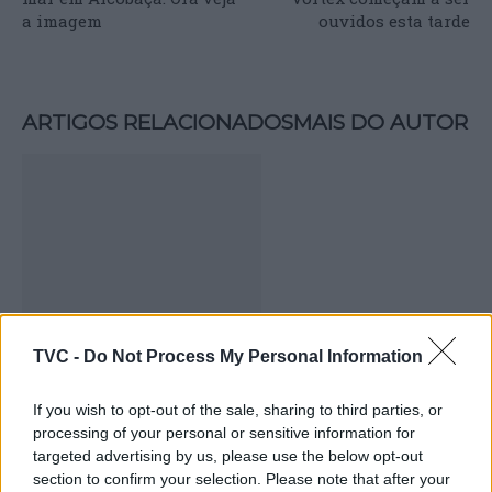
a imagem
ouvidos esta tarde
ARTIGOS RELACIONADOS
MAIS DO AUTOR
TVC -
Do Not Process My Personal Information
Turismo Centro de Portugal estreia
filme promocional “Aqui Nunca é
If you wish to opt-out of the sale, sharing to third parties, or
Demais” no Jantar Oficial da BTL 2026
processing of your personal or sensitive information for
targeted advertising by us, please use the below opt-out
section to confirm your selection. Please note that after your