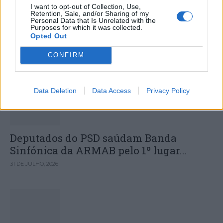
Sismo de 4,1 sentido em Portugal
I want to opt-out of Collection, Use,
Retention, Sale, and/or Sharing of my
Continental com epicentro em
Personal Data that Is Unrelated with the
Purposes for which it was collected.
Alenquer
Opted Out
CONFIRM
DESTAQUES
Data Deletion
Data Access
Privacy Policy
Deputados do PSD saúdam Banda
Sinfónica da ARMAB pelo 1º lugar...
31 DE JULHO, 2026