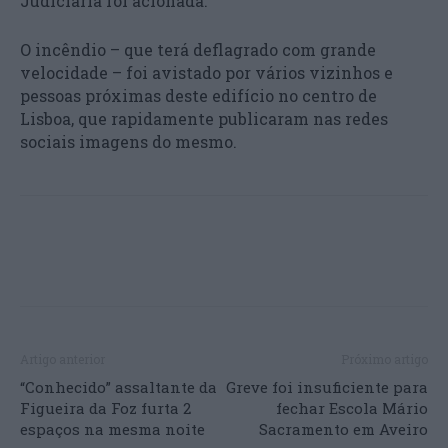
Judiciária foi acionada.
O incêndio – que terá deflagrado com grande
velocidade – foi avistado por vários vizinhos e
pessoas próximas deste edifício no centro de
Lisboa, que rapidamente publicaram nas redes
sociais imagens do mesmo.
Artigo anterior
Próximo artigo
“Conhecido” assaltante da
Greve foi insuficiente para
Figueira da Foz furta 2
fechar Escola Mário
espaços na mesma noite
Sacramento em Aveiro