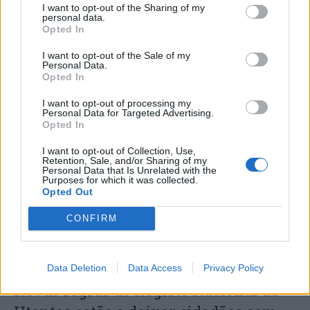
I want to opt-out of the Sharing of my
personal data.
Opted In
I want to opt-out of the Sale of my
Personal Data.
Opted In
ASAE deteta infrações em fiscalização
I want to opt-out of processing my
a estações de comboios e terminais de
Personal Data for Targeted Advertising.
Opted In
expressos
I want to opt-out of Collection, Use,
Retention, Sale, and/or Sharing of my
Personal Data that Is Unrelated with the
Purposes for which it was collected.
Opted Out
CONFIRM
Data Deletion
Data Access
Privacy Policy
Novas regras do Registo Nacional de