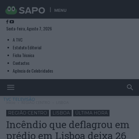
MENU
Sexta-feira, Agosto 7, 2026
A TVC
Estatuto Editorial
Ficha Técnica
Contactos
Agência de Celebridades
TVC TELEVISÃO
Início
REGIÃO CENTRO
LISBOA
REGIÃO CENTRO
LISBOA
ÚLTIMA HORA
Incêndio que deflagrou em
prédio em Lisboa deixa 26