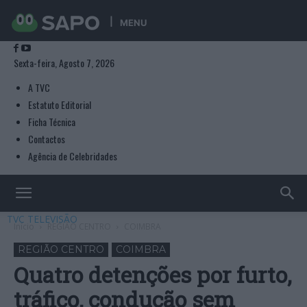
MENU
Sexta-feira, Agosto 7, 2026
A TVC
Estatuto Editorial
Ficha Técnica
Contactos
Agência de Celebridades
TVC TELEVISÃO
Início
REGIÃO CENTRO
COIMBRA
REGIÃO CENTRO
COIMBRA
Quatro detenções por furto,
tráfico, condução sem