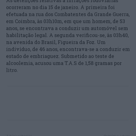
As detenções relativas a infrações rodoviárias
ocorreram no dia 15 de janeiro. A primeira foi
efetuada na rua dos Combatentes da Grande Guerra,
em Coimbra, às 03h10m, em que um homem, de 53
anos, se encontrava a conduzir um automóvel sem
habilitação legal. A segunda verificou-se, às 03h40,
na avenida do Brasil, Figueira da Foz. Um
indivíduo, de 46 anos, encontrava-se a conduzir em
estado de embriaguez. Submetido ao teste de
alcoolemia, acusou uma T.A.S de 1,58 gramas por
litro.
Artigo anterior
Próximo artigo