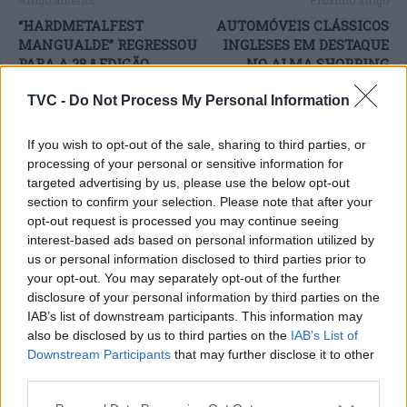
“HARDMETALFEST
AUTOMÓVEIS CLÁSSICOS
MANGUALDE” REGRESSOU
INGLESES EM DESTAQUE
PARA A 28.ª EDIÇÃO
NO ALMA SHOPPING
TVC -
Do Not Process My Personal Information
If you wish to opt-out of the sale, sharing to third parties, or
ARTIGOS RELACIONADOS
MAIS DO AUTOR
processing of your personal or sensitive information for
targeted advertising by us, please use the below opt-out
section to confirm your selection. Please note that after your
opt-out request is processed you may continue seeing
interest-based ads based on personal information utilized by
us or personal information disclosed to third parties prior to
your opt-out. You may separately opt-out of the further
disclosure of your personal information by third parties on the
IAB’s list of downstream participants. This information may
also be disclosed by us to third parties on the
IAB’s List of
Capacita Jovem de Poiares aproxima
Downstream Participants
that may further disclose it to other
jovens ao mundo do trabalho
third parties.