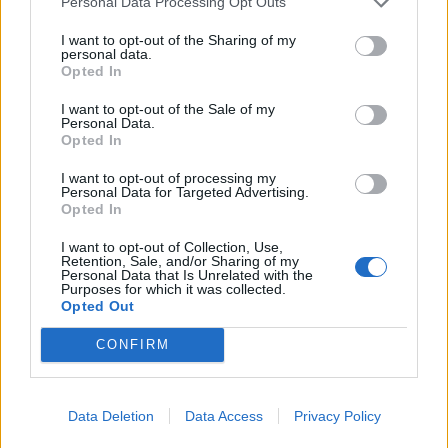
Personal Data Processing Opt Outs
I want to opt-out of the Sharing of my
personal data.
Opted In
I want to opt-out of the Sale of my
Personal Data.
Opted In
I want to opt-out of processing my
Município de Góis entrega Kits
Personal Data for Targeted Advertising.
Opted In
Comunitários às famílias no âmbito
do projeto “Acolher em Comunidade”
I want to opt-out of Collection, Use,
Retention, Sale, and/or Sharing of my
Personal Data that Is Unrelated with the
Purposes for which it was collected.
Opted Out
CONFIRM
Data Deletion
Data Access
Privacy Policy