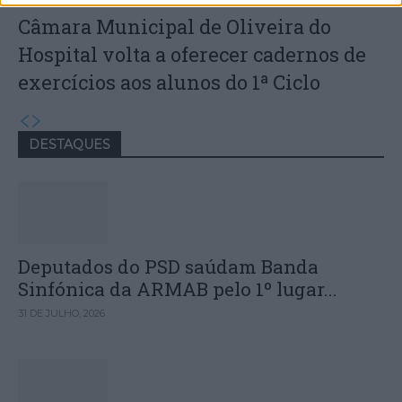
Câmara Municipal de Oliveira do
Hospital volta a oferecer cadernos de
exercícios aos alunos do 1ª Ciclo
DESTAQUES
Deputados do PSD saúdam Banda
Sinfónica da ARMAB pelo 1º lugar...
31 DE JULHO, 2026