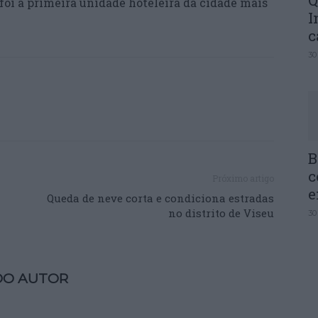
Q
 foi a primeira unidade hoteleira da cidade mais
I
c
30
B
c
Próximo artigo
e
Queda de neve corta e condiciona estradas
no distrito de Viseu
30
DO AUTOR