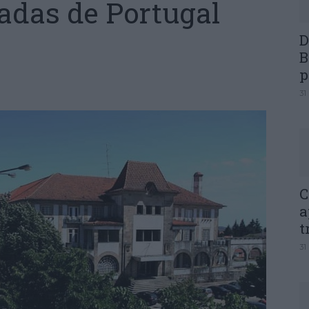
adas de Portugal
D
B
p
31
C
a
t
31