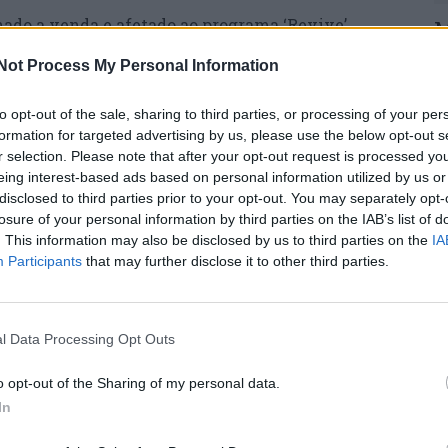
nado a venda e afetado ao programa ‘Revive’,
M
erando interessados”.
C
Not Process My Personal Information
â
 Pousadas de Portugal, e entregue para
30
to opt-out of the sale, sharing to third parties, or processing of your per
 à ENATUR, Empresa Nacional de Turismo, SA., o
formation for targeted advertising by us, please use the below opt-out s
s de 12 anos depois do seu encerramento, a
r selection. Please note that after your opt-out request is processed y
úblico”, acrescenta a fonte.
eing interest-based ads based on personal information utilized by us or
disclosed to third parties prior to your opt-out. You may separately opt-
sua atividade comercial em outubro de 2010 e, em
losure of your personal information by third parties on the IAB’s list of
smo de Portugal à Câmara Municipal da Guarda.
. This information may also be disclosed by us to third parties on the
IA
C
Participants
that may further disclose it to other third parties.
d
overno determinou a desafetação do imóvel do
c
rograma ‘Revive’, por o mercado não ter
 “urge recorrer a soluções alternativas”.
30
l Data Processing Opt Outs
io da República, a decisão era justificada pelo
o opt-out of the Sharing of my personal data.
ões alternativas que permitam estancar a
In
over o respetivo aproveitamento económico, em