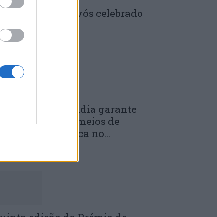
enela: Dia dos Avós celebrado
m comunidade
 DE JULHO, 2026
unicípio de Anadia garante
anutenção dos meios de
mergência médica no...
 DE JULHO, 2026