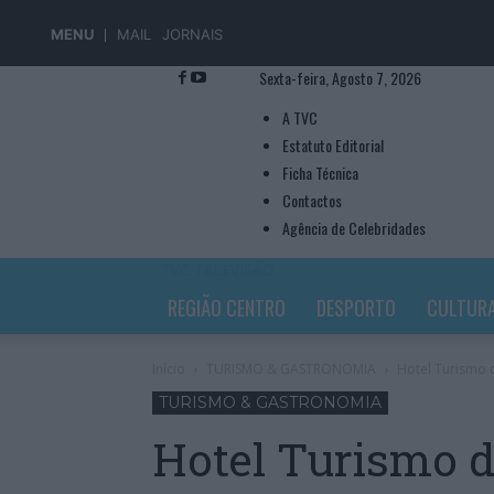
MENU
MAIL
JORNAIS
Sexta-feira, Agosto 7, 2026
A TVC
Estatuto Editorial
Ficha Técnica
Contactos
Agência de Celebridades
TVC TELEVISÃO
REGIÃO CENTRO
DESPORTO
CULTUR
Início
TURISMO & GASTRONOMIA
Hotel Turismo 
TURISMO & GASTRONOMIA
Hotel Turismo d