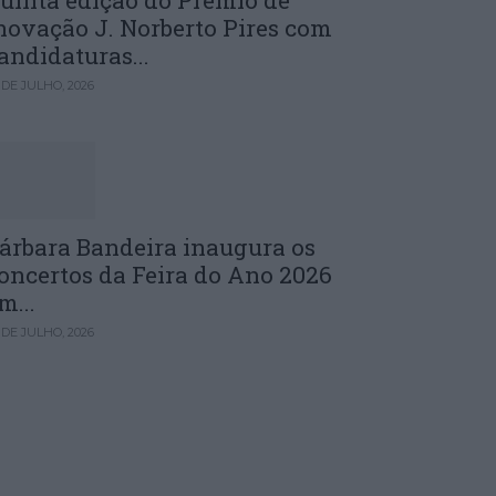
uinta edição do Prémio de
novação J. Norberto Pires com
andidaturas...
 DE JULHO, 2026
árbara Bandeira inaugura os
oncertos da Feira do Ano 2026
m...
 DE JULHO, 2026