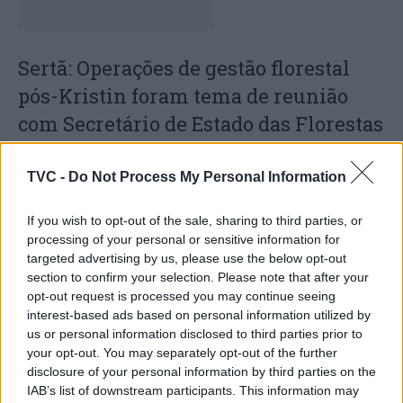
Sertã: Operações de gestão florestal
pós-Kristin foram tema de reunião
com Secretário de Estado das Florestas
e ICNF
TVC -
Do Not Process My Personal Information
If you wish to opt-out of the sale, sharing to third parties, or
processing of your personal or sensitive information for
targeted advertising by us, please use the below opt-out
section to confirm your selection. Please note that after your
opt-out request is processed you may continue seeing
interest-based ads based on personal information utilized by
us or personal information disclosed to third parties prior to
Covilhã celebra a dança tradicional
your opt-out. You may separately opt-out of the further
disclosure of your personal information by third parties on the
com o encontro “Sigà Roda”
IAB’s list of downstream participants. This information may