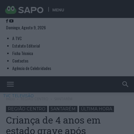
MENU
Domingo, Agosto 9, 2026
A TVC
Estatuto Editorial
Ficha Técnica
Contactos
Agência de Celebridades
TVC TELEVISÃO
Início
REGIÃO CENTRO
SANTARÉM
REGIÃO CENTRO
SANTARÉM
ÚLTIMA HORA
Criança de 4 anos em
estado grave após