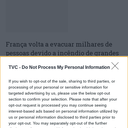
França volta a evacuar milhares de
pessoas devido a incêndio de grandes
dimensões na Gironda
TVC -
Do Not Process My Personal Information
If you wish to opt-out of the sale, sharing to third parties, or
processing of your personal or sensitive information for
targeted advertising by us, please use the below opt-out
section to confirm your selection. Please note that after your
opt-out request is processed you may continue seeing
interest-based ads based on personal information utilized by
us or personal information disclosed to third parties prior to
your opt-out. You may separately opt-out of the further
ASAE deteta infrações em fiscalização