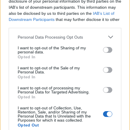
disclosure of your personal information by third parties on the
a estações de comboios e terminais de
IAB’s list of downstream participants. This information may
also be disclosed by us to third parties on the
IAB’s List of
expressos
Downstream Participants
that may further disclose it to other
third parties.
Personal Data Processing Opt Outs
I want to opt-out of the Sharing of my
personal data.
Opted In
I want to opt-out of the Sale of my
Personal Data.
Opted In
Novas regras do Registo Nacional de
I want to opt-out of processing my
Utentes estão a deixar cidadãos sem
Personal Data for Targeted Advertising.
Opted In
comparticipação nos medicamentos
I want to opt-out of Collection, Use,
Retention, Sale, and/or Sharing of my
Personal Data that Is Unrelated with the
DESTAQUES
Purposes for which it was collected.
Opted Out