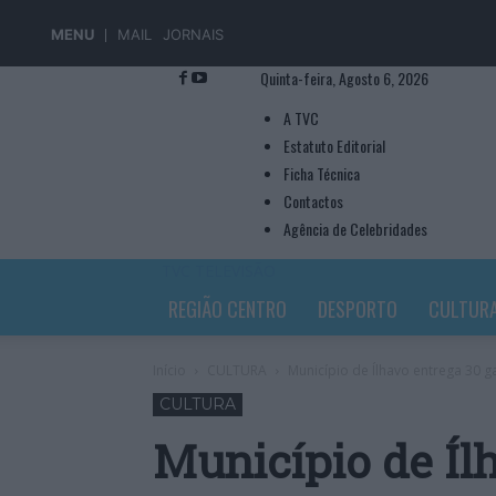
MENU
MAIL
JORNAIS
Quinta-feira, Agosto 6, 2026
A TVC
Estatuto Editorial
Ficha Técnica
Contactos
Agência de Celebridades
TVC TELEVISÃO
REGIÃO CENTRO
DESPORTO
CULTUR
Início
CULTURA
Município de Ílhavo entrega 30 g
CULTURA
Município de Íl