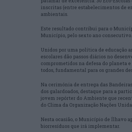
patamar de excelência: 30 Eco-Escolas
inscritas (entre estabelecimentos de en
ambientais.
Este resultado contribui para o Municí
Município, pelo sexto ano consecutiv
Unidos por uma política de educação a
escolares dão passos diários no desen
comprometidos na defesa do planeta e 
todos, fundamental para os grandes de
Na cerimónia de entrega das Bandeiras
dos galardoados, destaque para a parti
jovem repórter do Ambiente que recent
do Clima da Organização Nações Unida
Nesta ocasião, o Município de Ílhavo ap
biorresíduos que irá implementar.