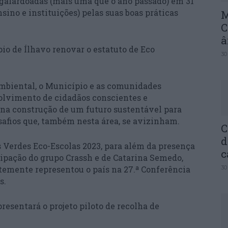
 galardoadas (mais uma que o ano passado) em 31
sino e instituições) pelas suas boas práticas
M
C
â
pio de Ílhavo renovar o estatuto de Eco
30
o.
mbiental, o Município e as comunidades
volvimento de cidadãos conscientes e
na construção de um futuro sustentável para
safios que, também nesta área, se avizinham.
C
d
 Verdes Eco-Escolas 2023, para além da presença
c
cipação do grupo Crassh e de Catarina Semedo,
emente representou o país na 27.ª Conferência
30
s.
resentará o projeto piloto de recolha de