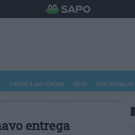
A
TURISMO & GASTRONOMIA
VÍDEOS
RÁDIO MUNDIALFM
alardões Eco-Escolas e revela projeto-piloto de recolha de Biorresíduos
havo entrega