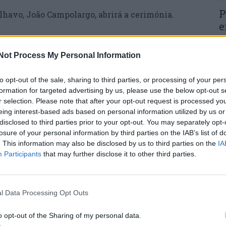
P
lhavo, João Campolargo, abrirá a cerimónia.
e
30
Not Process My Personal Information
to opt-out of the sale, sharing to third parties, or processing of your per
formation for targeted advertising by us, please use the below opt-out s
r selection. Please note that after your opt-out request is processed y
M
eing interest-based ads based on personal information utilized by us or
 se segue”, João Campolargo, Presidente da
disclosed to third parties prior to your opt-out. You may separately opt-
m
losure of your personal information by third parties on the IAB’s list of
e
. This information may also be disclosed by us to third parties on the
IA
o-Escolas
30
Participants
that may further disclose it to other third parties.
l Data Processing Opt Outs
o opt-out of the Sharing of my personal data.