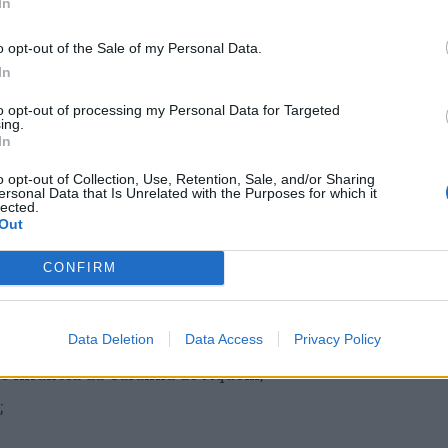
Q
In
I
c
o opt-out of the Sale of my Personal Data.
In
 Nazaré;
30
to opt-out of processing my Personal Data for Targeted
ing.
In
ha da Encarnação.
o opt-out of Collection, Use, Retention, Sale, and/or Sharing
ersonal Data that Is Unrelated with the Purposes for which it
lected.
B
Out
c
e
CONFIRM
havo;
30
de Infância da Chousa Velha;
Data Deletion
Data Access
Privacy Policy
m de Infância da Gafanha de Aquém;
o;