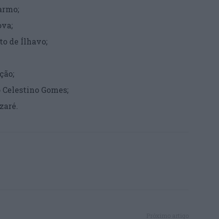
Carmo;
Nova;
sto de Ílhavo;
ação;
o Celestino Gomes;
azaré.
Próximo artigo