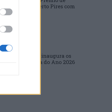
uinta edição do Prémio de
novação J. Norberto Pires com
andidaturas...
 DE JULHO, 2026
árbara Bandeira inaugura os
oncertos da Feira do Ano 2026
m...
 DE JULHO, 2026