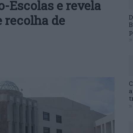
o-Escolas e revela
e recolha de
D
B
p
31
C
a
t
31