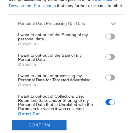
Downstream Participants
that may further disclose it to other
third parties.
Artigo anterior
Próximo artigo
Personal Data Processing Opt Outs
Dupla que tentou assaltar
Décio tem novo single com
ourivesaria começa a ser
nova editora intitulado
I want to opt-out of the Sharing of my
julgada na 2.ª-feira
“ESTOU AQUI”
personal data.
Opted In
I want to opt-out of the Sale of my
Personal Data.
Opted In
ARTIGOS RELACIONADOS
MAIS DO AUTOR
I want to opt-out of processing my
Personal Data for Targeted Advertising.
Opted In
I want to opt-out of Collection, Use,
Retention, Sale, and/or Sharing of my
Personal Data that Is Unrelated with the
Purposes for which it was collected.
Opted Out
CONFIRM
Assinado contrato programa para