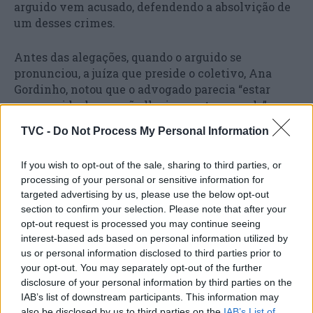
arguido vem acusado, defendendo a absolvição de
um desses crimes.
Antes das alegações, quando o arguido se
pronunciou, a juíza que preside o coletivo, Ana
Gordinho, notou que o advogado parecia “estar
convencido de que não lhe ia acontecer nada”.
TVC -
Do Not Process My Personal Information
“O senhor disse que tinha 100% de sucesso neste
tipo de contraordenações. Parece-me que há aqui
If you wish to opt-out of the sale, sharing to third parties, or
alguma arrogância intelectual, de que achar que
processing of your personal or sensitive information for
nunca o iriam apanhar. Quem faz isto, é como se
targeted advertising by us, please use the below opt-out
achasse que nada lhe ia acontecer”, notou.
section to confirm your selection. Please note that after your
opt-out request is processed you may continue seeing
interest-based ads based on personal information utilized by
us or personal information disclosed to third parties prior to
your opt-out. You may separately opt-out of the further
disclosure of your personal information by third parties on the
IAB’s list of downstream participants. This information may
also be disclosed by us to third parties on the
IAB’s List of