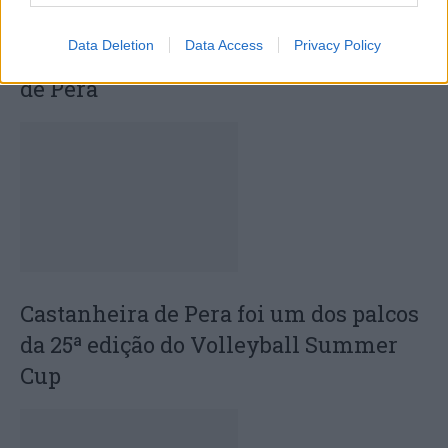
novo acesso ao Polígono Industrial de
Data Deletion
Data Access
Privacy Policy
Sarzedas de S. Pedro em Castanheira
de Pera
Castanheira de Pera foi um dos palcos
da 25ª edição do Volleyball Summer
Cup