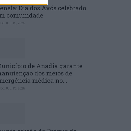
enela: Dia dos Avós celebrado
m comunidade
 DE JULHO, 2026
unicípio de Anadia garante
anutenção dos meios de
mergência médica no...
 DE JULHO, 2026