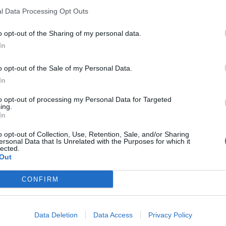
l Data Processing Opt Outs
M
 lesado, acredita o MP, a Santa Casa da
C
s milhões de euros, naquilo que considerou uma
o opt-out of the Sharing of my personal data.
â
In
30
o opt-out of the Sale of my Personal Data.
o dos arguidos pelos crimes de que estão
In
1 milhão e 600 mil euros ao Estado, dinheiro
ões ilícitas.
to opt-out of processing my Personal Data for Targeted
ing.
In
s da Costa, foram contactados pela CNN e
C
ila.
o opt-out of Collection, Use, Retention, Sale, and/or Sharing
d
ersonal Data that Is Unrelated with the Purposes for which it
lected.
c
Out
30
CONFIRM
Data Deletion
Data Access
Privacy Policy