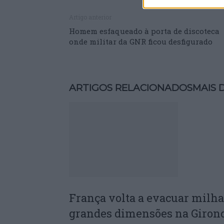
Artigo anterior
Homem esfaqueado à porta de discoteca
onde militar da GNR ficou desfigurado
ARTIGOS RELACIONADOS
MAIS 
França volta a evacuar milha
grandes dimensões na Giron