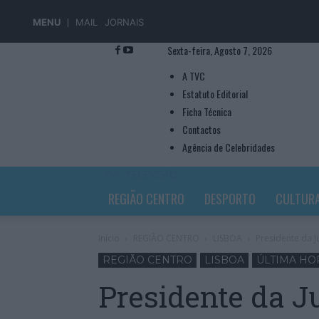
MENU
MAIL
JORNAIS
Sexta-feira, Agosto 7, 2026
A TVC
Estatuto Editorial
Ficha Técnica
Contactos
Agência de Celebridades
TVC TELEVISÃO
REGIÃO CENTRO
DESPORTO
CULTUR
Início
REGIÃO CENTRO
LISBOA
Presidente da J
REGIÃO CENTRO
LISBOA
ÚLTIMA HO
Presidente da J