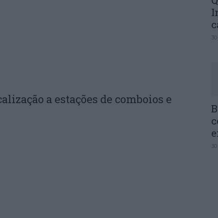
Q
I
c
30
calização a estações de comboios e
B
c
e
30