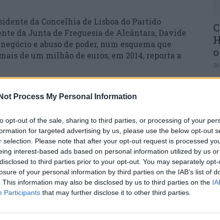
sidente da Concelhia de Lisboa do Partido
C
dente da Junta de Freguesia de Alcântara, Davide
H
negócio e abuso de poder, num esquema que
o
mais de um milhão de euros, em 2014, reporta a
30
o, o MP apresentou a acusação, a que o canal teve
Not Process My Personal Information
4, foram feitos ajustes diretos de mais de dois
to opt-out of the sale, sharing to third parties, or processing of your per
formation for targeted advertising by us, please use the below opt-out s
U
erão criado mais de uma dezena de empresas,
r selection. Please note that after your opt-out request is processed y
M
s com a Santa Casa da Misericórdia, “sem
eing interest-based ads based on personal information utilized by us or
valor de cada um dos produtos e serviços”.
disclosed to third parties prior to your opt-out. You may separately opt-
30
losure of your personal information by third parties on the IAB’s list of
. This information may also be disclosed by us to third parties on the
IA
acusados neste caso. Entre os envolvidos estão
Participants
that may further disclose it to other third parties.
a Santa Casa da Misericórdia e antiga vereadora
e a sua assessora, que era a namorada de Davide