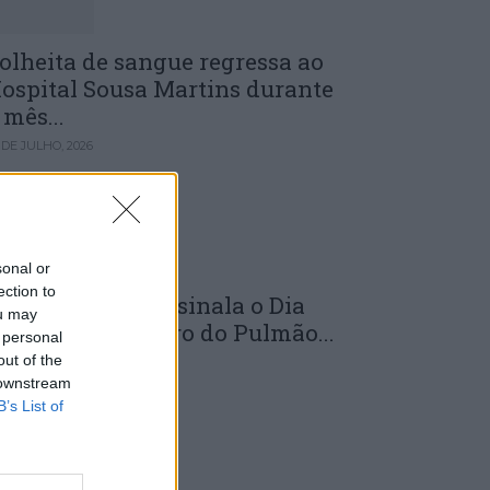
olheita de sangue regressa ao
ospital Sousa Martins durante
 mês...
 DE JULHO, 2026
sonal or
ection to
LS da Guarda assinala o Dia
ou may
undial do Cancro do Pulmão...
 personal
out of the
 DE JULHO, 2026
 downstream
B’s List of