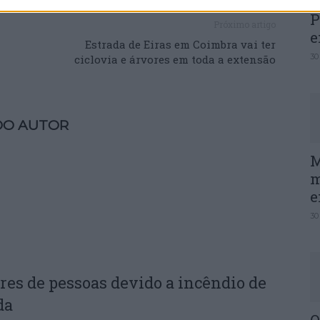
P
Próximo artigo
e
Estrada de Eiras em Coimbra vai ter
30
ciclovia e árvores em toda a extensão
DO AUTOR
M
m
e
30
res de pessoas devido a incêndio de
da