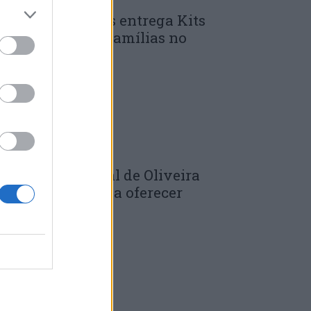
unicípio de Góis entrega Kits
omunitários às famílias no
mbito do...
 DE JULHO, 2026
âmara Municipal de Oliveira
o Hospital volta a oferecer
adernos de...
 DE JULHO, 2026