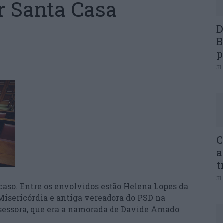
r Santa Casa
D
B
p
31
C
a
t
31
caso. Entre os envolvidos estão Helena Lopes da
Misericórdia e antiga vereadora do PSD na
ssessora, que era a namorada de Davide Amado