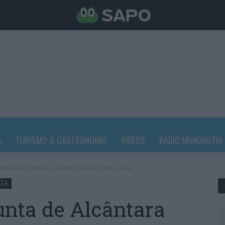
A
TURISMO & GASTRONOMIA
VÍDEOS
RÁDIO MUNDIALFM
unta de Alcântara acusado de lesar Santa Casa
RA
unta de Alcântara