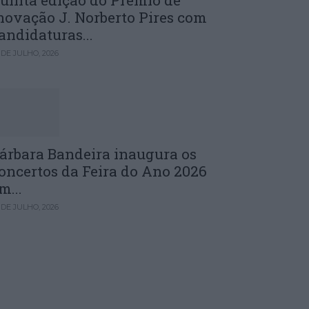
uinta edição do Prémio de
novação J. Norberto Pires com
andidaturas...
 DE JULHO, 2026
árbara Bandeira inaugura os
oncertos da Feira do Ano 2026
m...
 DE JULHO, 2026