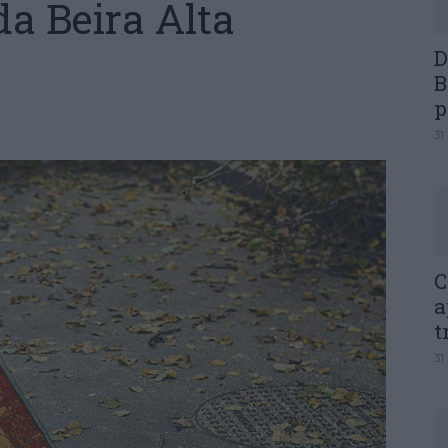
da Beira Alta
D
B
p
31
C
a
t
31