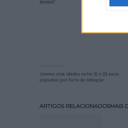
meses”.
Artigo anterior
Jovens com idades entre 21 e 23 anos
arguidos por furto de reboque
ARTIGOS RELACIONADOS
MAIS 