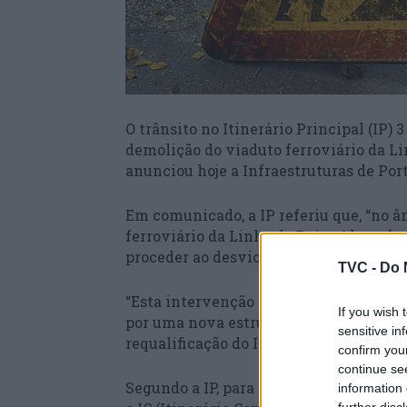
O trânsito no Itinerário Principal (IP) 3
demolição do viaduto ferroviário da Li
anunciou hoje a Infraestruturas de Port
Em comunicado, a IP referiu que, “no â
ferroviário da Linha da Beira Alta sobr
proceder ao desvio do tráfego à passage
TVC -
Do 
“Esta intervenção tem como objetivo a 
If you wish 
por uma nova estrutura com a dimensão
sensitive in
requalificação do IP3, entre o nó da Lag
confirm you
continue se
Segundo a IP, para que seja possível rea
information 