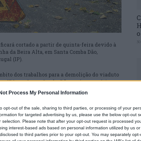
C
H
o
30
 ficará cortado a partir de quinta-feira devido à
nha da Beira Alta, em Santa Comba Dão,
ugal (IP).
mbito dos trabalhos para a demolição do viaduto
e o IP3, em Santa Comba Dão, será necessário
U
m pelo local dos trabalhos”.
Not Process My Personal Information
M
substituição do viaduto ferroviário existente,
30
to opt-out of the sale, sharing to third parties, or processing of your per
 adequada a permitir a duplicação e
formation for targeted advertising by us, please use the below opt-out s
oa Azul e o nó de ligação a Viseu”, acrescentou.
r selection. Please note that after your opt-out request is processed y
eing interest-based ads based on personal information utilized by us or
lizar os trabalhos, “o trânsito será desviado para
disclosed to third parties prior to your opt-out. You may separately opt-