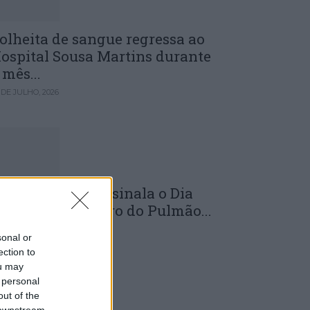
olheita de sangue regressa ao
ospital Sousa Martins durante
 mês...
 DE JULHO, 2026
LS da Guarda assinala o Dia
undial do Cancro do Pulmão...
 DE JULHO, 2026
sonal or
ection to
ou may
 personal
out of the