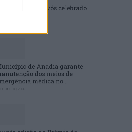
enela: Dia dos Avós celebrado
m comunidade
 DE JULHO, 2026
unicípio de Anadia garante
anutenção dos meios de
mergência médica no...
 DE JULHO, 2026