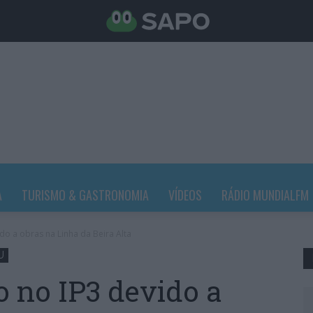
A
TURISMO & GASTRONOMIA
VÍDEOS
RÁDIO MUNDIALFM
do a obras na Linha da Beira Alta
U
o no IP3 devido a