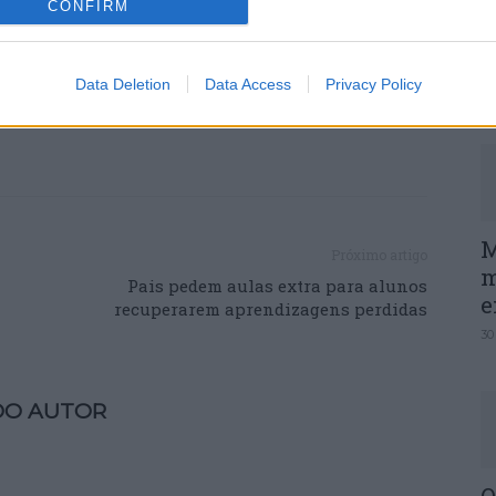
CONFIRM
P
e
Data Deletion
Data Access
Privacy Policy
30
M
Próximo artigo
m
Pais pedem aulas extra para alunos
e
recuperarem aprendizagens perdidas
30
DO AUTOR