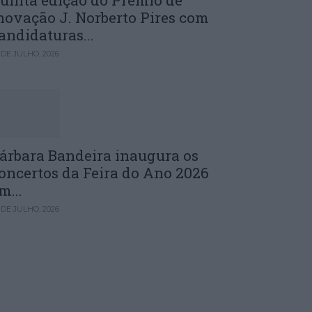
uinta edição do Prémio de
novação J. Norberto Pires com
andidaturas...
 DE JULHO, 2026
árbara Bandeira inaugura os
oncertos da Feira do Ano 2026
m...
 DE JULHO, 2026