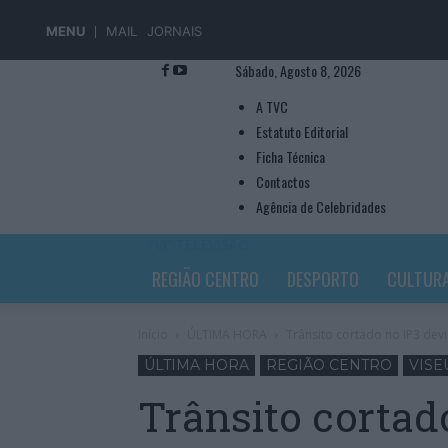
MENU
MAIL
JORNAIS
Sábado, Agosto 8, 2026
A TVC
Estatuto Editorial
Ficha Técnica
Contactos
Agência de Celebridades
TVC TELEVISÃO
REGIÃO CENTRO
DESPORTO
CULTUR
Início
ÚLTIMA HORA
Trânsito cortado no IP3 devi
ÚLTIMA HORA
REGIÃO CENTRO
VISE
Trânsito cortad