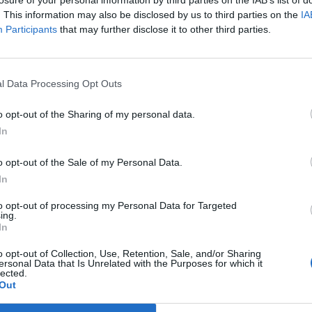
(Estrada Regional) 230, entre os quilómetros 82 e
losure of your personal information by third parties on the IAB’s list of
. This information may also be disclosed by us to third parties on the
IA
M
Participants
that may further disclose it to other third parties.
C
 “no sentido Viseu-Coimbra entre as 10:00 e as
â
cerão “entre as 21:00 do dia 13 e as 12:00 do dia
30
io devidamente sinalizado”, explicou.
l Data Processing Opt Outs
o opt-out of the Sharing of my personal data.
sição da circulação, o IP3 continuará
In
 cada sentido”.
o opt-out of the Sale of my Personal Data.
l para garantir a execução dos trabalhos e a
C
In
ificou.
d
to opt-out of processing my Personal Data for Targeted
c
ing.
por forma a permitir a boa execução da obra e
In
30
 dos utilizadores da via”, o trânsito seria
 janeiro e as 07:00 do dia 13 de janeiro”.
o opt-out of Collection, Use, Retention, Sale, and/or Sharing
ersonal Data that Is Unrelated with the Purposes for which it
lected.
gado, depois disso, “a circulação naquele local
Out
 sentido, durante um período estimado de sete