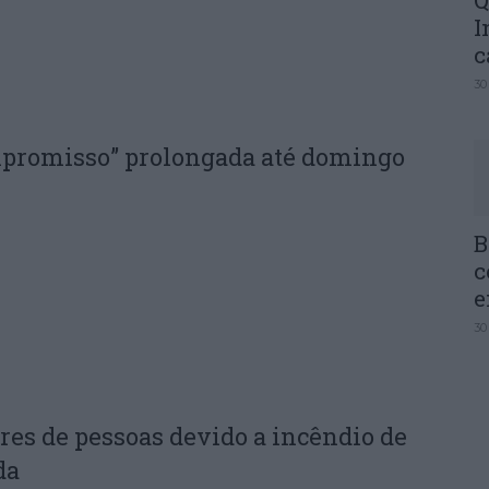
Q
I
c
30
mpromisso” prolongada até domingo
B
c
e
30
res de pessoas devido a incêndio de
da