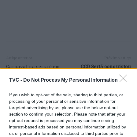
Artigo anterior
Próximo artigo
Carnaval na serra é em
CCD Sertã conquistou
Gouveia
medalhas em fim de
semana intenso de
TVC -
Do Not Process My Personal Information
natação
If you wish to opt-out of the sale, sharing to third parties, or
processing of your personal or sensitive information for
targeted advertising by us, please use the below opt-out
ARTIGOS RELACIONADOS
MAIS DO AUTOR
section to confirm your selection. Please note that after your
opt-out request is processed you may continue seeing
interest-based ads based on personal information utilized by
us or personal information disclosed to third parties prior to