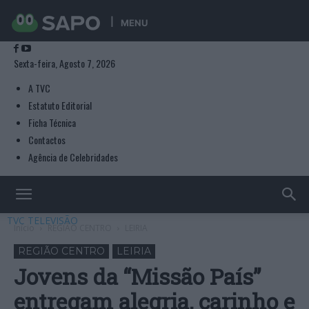
MENU
Sexta-feira, Agosto 7, 2026
A TVC
Estatuto Editorial
Ficha Técnica
Contactos
Agência de Celebridades
TVC TELEVISÃO
Início
REGIÃO CENTRO
LEIRIA
REGIÃO CENTRO
LEIRIA
Jovens da “Missão País”
entregam alegria, carinho e