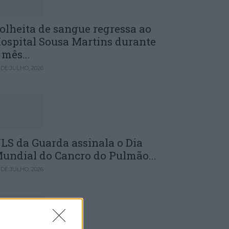
olheita de sangue regressa ao
ospital Sousa Martins durante
 mês...
 DE JULHO, 2026
LS da Guarda assinala o Dia
undial do Cancro do Pulmão...
 DE JULHO, 2026