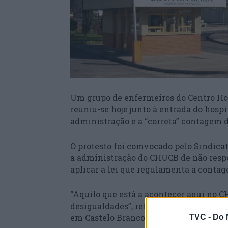
Um grupo de enfermeiros do Centro Hos
reuniu-se hoje junto à entrada do hosp
administração e a “correta” contagem 
O protesto foi comvocado pelo Sindica
a administração do CHUCB de não respo
aplicar a lei que regulamenta a conta
“Aquilo que está a acontecer aqui no 
desigualdades”, referiu em declarações
em Castelo Branco, Conceição Rodrigue
TVC -
Do 