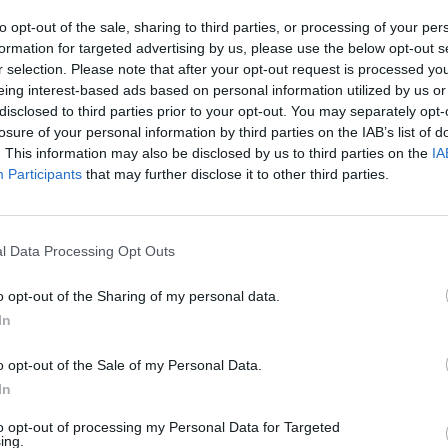
M
u a sua indignação por o conselho de
to opt-out of the sale, sharing to third parties, or processing of your per
formation for targeted advertising by us, please use the below opt-out s
C
té agora, qualquer resposta ao pedido de
r selection. Please note that after your opt-out request is processed y
ntrada em vigor do decreto-lei.
â
eing interest-based ads based on personal information utilized by us or
30
disclosed to third parties prior to your opt-out. You may separately opt-
utura sindical é “ajudar” a esclarecer situações
losure of your personal information by third parties on the IAB’s list of
018 e que estão a ter interpretações distintas.
. This information may also be disclosed by us to third parties on the
IA
Participants
that may further disclose it to other third parties.
sindical, a lei não está a ser, nem bem
da.
C
l Data Processing Opt Outs
uação está a penalizar cerca de 200 dos quase
d
o opt-out of the Sharing of my personal data.
c
In
30
não estão resolvidas e que vêm aprofundar as
 efetivamente tratadas e resolvidas para que de,
o opt-out of the Sale of my Personal Data.
a”, disse.
In
to opt-out of processing my Personal Data for Targeted
que é urgente que a reunião com a
ing.