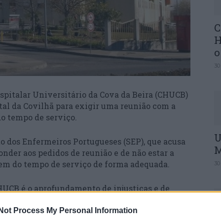
C
H
o
30
pitalar Universitário da Cova da Beira (CHUCB)
ital da Covilhã para exigir uma reunião com a
do tempo de serviço.
U
to dos Enfermeiros Portugueses (SEP), que acusa
M
nder aos pedidos de reunião e de não estar a
gem do tempo de serviço de forma adequada.
30
CHUCB é o aprofundamento de injustiças e de
 aos jornalistas a coordenadora regional do SEP
s.
Not Process My Personal Information