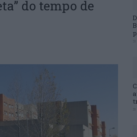
ta” do tempo de
D
B
p
31
C
a
t
31