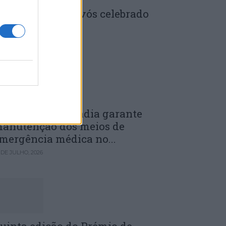
enela: Dia dos Avós celebrado
m comunidade
 DE JULHO, 2026
unicípio de Anadia garante
anutenção dos meios de
mergência médica no...
 DE JULHO, 2026