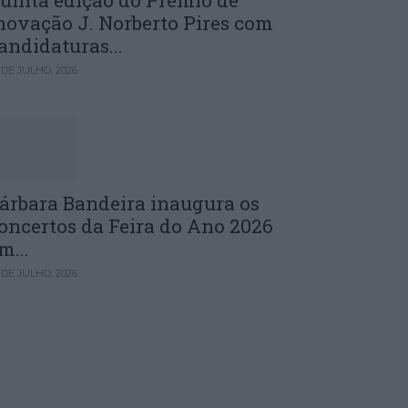
uinta edição do Prémio de
novação J. Norberto Pires com
andidaturas...
 DE JULHO, 2026
árbara Bandeira inaugura os
oncertos da Feira do Ano 2026
m...
 DE JULHO, 2026