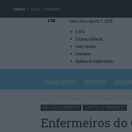
MENU
MAIL
JORNAIS
Sexta-feira, Agosto 7, 2026
A TVC
Estatuto Editorial
Ficha Técnica
Contactos
Agência de Celebridades
TVC TELEVISÃO
REGIÃO CENTRO
DESPORTO
CULTUR
Início
REGIÃO CENTRO
CASTELO BRANCO
Enfe
REGIÃO CENTRO
CASTELO BRANCO
Enfermeiros do