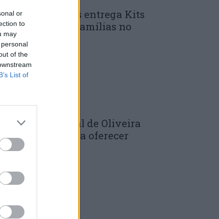
unicípio de Góis entrega Kits
sonal or
ection to
omunitários às famílias no
ou may
mbito do...
 personal
 DE JULHO, 2026
out of the
 downstream
B’s List of
âmara Municipal de Oliveira
o Hospital volta a oferecer
adernos de...
 DE JULHO, 2026