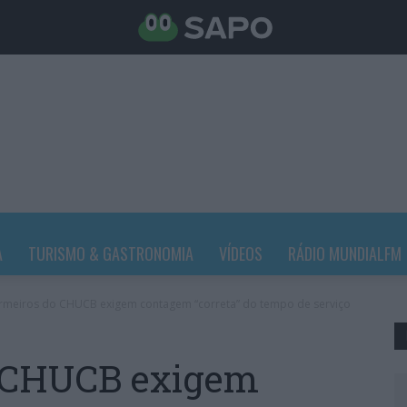
A
TURISMO & GASTRONOMIA
VÍDEOS
RÁDIO MUNDIALFM
rmeiros do CHUCB exigem contagem “correta” do tempo de serviço
 CHUCB exigem