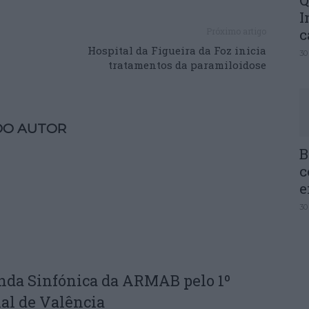
Q
I
c
Próximo artigo
Hospital da Figueira da Foz inicia
30
tratamentos da paramiloidose
DO AUTOR
B
c
e
30
nda Sinfónica da ARMAB pelo 1º
al de Valência