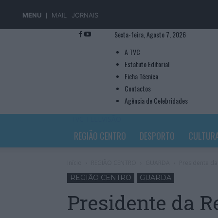
MENU
MAIL
JORNAIS
Sexta-feira, Agosto 7, 2026
A TVC
Estatuto Editorial
Ficha Técnica
Contactos
Agência de Celebridades
TVC TELEVISÃO
REGIÃO CENTRO
DESPORTO
CULTUR
Início
REGIÃO CENTRO
GUARDA
Presidente da 
REGIÃO CENTRO
GUARDA
Presidente da R