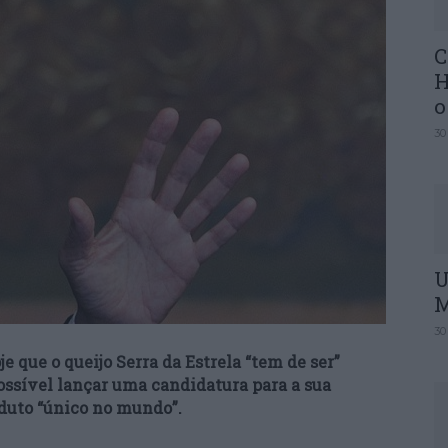
C
H
o
30
U
M
30
 que o queijo Serra da Estrela “tem de ser”
ossível lançar uma candidatura para a sua
duto “único no mundo”.