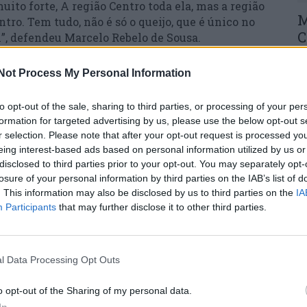
uito forte, A região Centro toda ela, mas a região
M
ntro. Tem tudo, não é só o queijo, que é único no
C
, defendeu Marcelo Rebelo de Sousa.
â
se conseguir lançar a candidatura para
Not Process My Personal Information
30
to opt-out of the sale, sharing to third parties, or processing of your per
e não tem? O mais importante é a gente. A
formation for targeted advertising by us, please use the below opt-out s
co, mas não se produz esta gente, vocês é que são
r selection. Please note that after your opt-out request is processed y
eing interest-based ads based on personal information utilized by us or
repleto de pessoas.
disclosed to third parties prior to your opt-out. You may separately opt-
C
losure of your personal information by third parties on the IAB’s list of
ecorre a 44.ª Feira do Queijo Serra da Estrela,
d
. This information may also be disclosed by us to third parties on the
IA
sidente da República considerou que o certame é
c
Participants
that may further disclose it to other third parties.
 de exemplo destacou “o aumento do número de
30
l Data Processing Opt Outs
 “os portugueses são sempre os melhores dos
o opt-out of the Sharing of my personal data.
nho muito especial para esta gente que parece
In