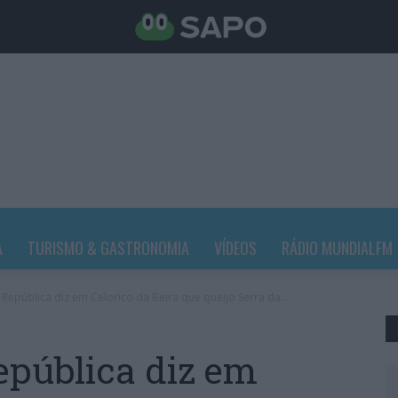
A
TURISMO & GASTRONOMIA
VÍDEOS
RÁDIO MUNDIALFM
República diz em Celorico da Beira que queijo Serra da...
epública diz em