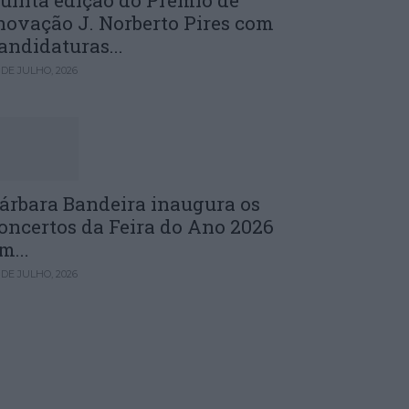
uinta edição do Prémio de
novação J. Norberto Pires com
andidaturas...
 DE JULHO, 2026
árbara Bandeira inaugura os
oncertos da Feira do Ano 2026
m...
 DE JULHO, 2026