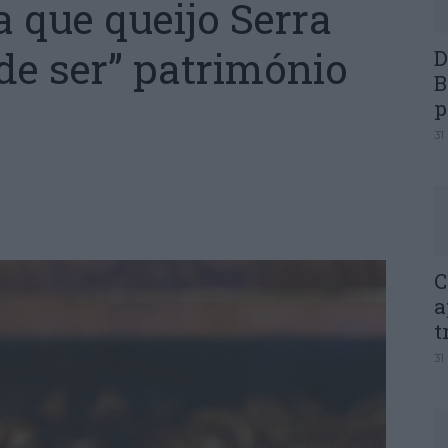
a que queijo Serra
de ser” património
D
B
p
31
C
a
t
31