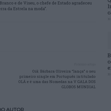
Q
ranco e de Viseu, o chefe de Estado agradeceu
I
Serra da Estrela na moda”.
c
30
B
c
Próximo artigo
e
e
Oiã: Bárbara Oliveira “lança” o seu
30
primeiro single em Português intitulado
OLÁ e é uma das Nomedas na V GALA DOS
GLOBOS MUNDIAL
DO AUTOR