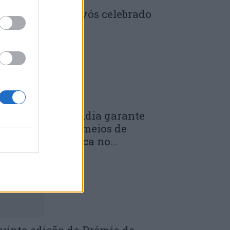
enela: Dia dos Avós celebrado
m comunidade
 DE JULHO, 2026
unicípio de Anadia garante
anutenção dos meios de
mergência médica no...
 DE JULHO, 2026