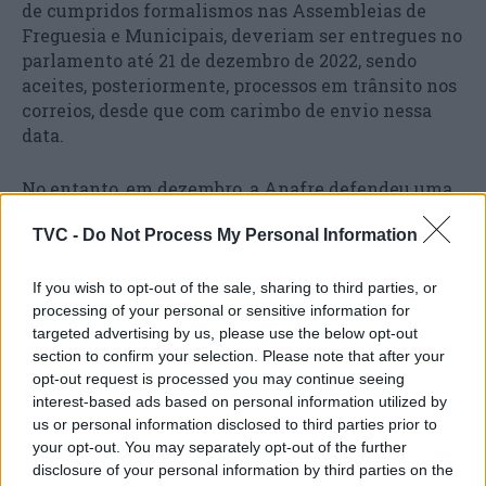
de cumpridos formalismos nas Assembleias de
Freguesia e Municipais, deveriam ser entregues no
parlamento até 21 de dezembro de 2022, sendo
aceites, posteriormente, processos em trânsito nos
correios, desde que com carimbo de envio nessa
data.
No entanto, em dezembro, a Anafre defendeu uma
nova interpretação da lei com base em pareceres
TVC -
Do Not Process My Personal Information
jurídicos que levam a outro entendimento sobre os
prazos, disse à Lusa Jorge Veloso, na altura.
If you wish to opt-out of the sale, sharing to third parties, or
processing of your personal or sensitive information for
Para a Anafre, o prazo estabelecido de um ano após
targeted advertising by us, please use the below opt-out
a publicação da lei das freguesias pode referir-se ao
section to confirm your selection. Please note that after your
início do processo e não à sua entrega na
opt-out request is processed you may continue seeing
Assembleia da República.
interest-based ads based on personal information utilized by
us or personal information disclosed to third parties prior to
your opt-out. You may separately opt-out of the further
disclosure of your personal information by third parties on the