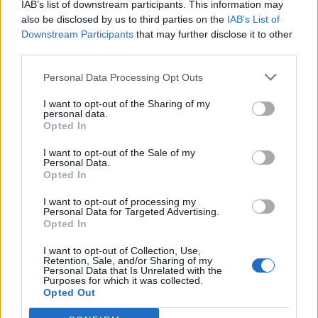
IAB’s list of downstream participants. This information may
also be disclosed by us to third parties on the
IAB’s List of
Downstream Participants
that may further disclose it to other
third parties.
Personal Data Processing Opt Outs
Artigo anterior
Próximo artigo
I want to opt-out of the Sharing of my
PSP apreende artigos
“Comportamento suspeito”.
personal data.
pirotécnicos e armas
Detido após ser apanhado
Opted In
brancas em operações em
com canábis em Ílhavo
I want to opt-out of the Sale of my
Aveiro
Personal Data.
Opted In
I want to opt-out of processing my
Personal Data for Targeted Advertising.
ARTIGOS RELACIONADOS
MAIS DO AUTOR
Opted In
I want to opt-out of Collection, Use,
Retention, Sale, and/or Sharing of my
Personal Data that Is Unrelated with the
Purposes for which it was collected.
Opted Out