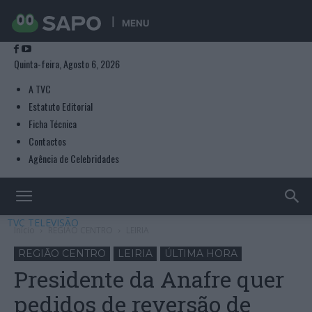
MENU
Quinta-feira, Agosto 6, 2026
A TVC
Estatuto Editorial
Ficha Técnica
Contactos
Agência de Celebridades
TVC TELEVISÃO
Início
REGIÃO CENTRO
LEIRIA
REGIÃO CENTRO
LEIRIA
ÚLTIMA HORA
Presidente da Anafre quer
pedidos de reversão de