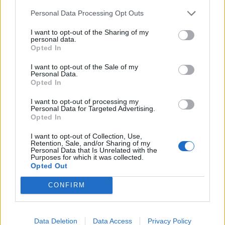
Personal Data Processing Opt Outs
I want to opt-out of the Sharing of my
Colheita de sangue regressa ao
personal data.
Opted In
Hospital Sousa Martins durante o mês
I want to opt-out of the Sale of my
de agosto
Personal Data.
Opted In
I want to opt-out of processing my
DESTAQUES
Personal Data for Targeted Advertising.
Opted In
I want to opt-out of Collection, Use,
Retention, Sale, and/or Sharing of my
Personal Data that Is Unrelated with the
Purposes for which it was collected.
Opted Out
Deputados do PSD saúdam Banda
Sinfónica da ARMAB pelo 1º lugar...
CONFIRM
31 DE JULHO, 2026
Data Deletion
Data Access
Privacy Policy