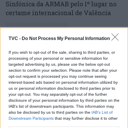
Sinfónica da ARMAB pelo 1º lugar no
certame internacional de Valência
TVC -
Do Not Process My Personal Information
If you wish to opt-out of the sale, sharing to third parties, or
processing of your personal or sensitive information for
targeted advertising by us, please use the below opt-out
section to confirm your selection. Please note that after your
Capacita Jovem de Poiares aproxima
opt-out request is processed you may continue seeing
interest-based ads based on personal information utilized by
jovens ao mundo do trabalho
us or personal information disclosed to third parties prior to
your opt-out. You may separately opt-out of the further
disclosure of your personal information by third parties on the
IAB’s list of downstream participants. This information may
also be disclosed by us to third parties on the
IAB’s List of
Downstream Participants
that may further disclose it to other
third parties.