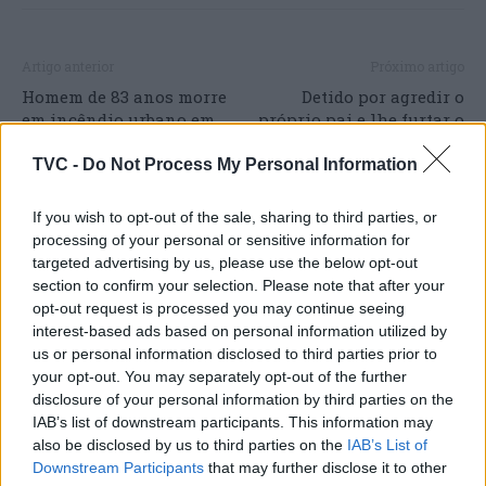
Artigo anterior
Próximo artigo
Homem de 83 anos morre
Detido por agredir o
em incêndio urbano em
próprio pai e lhe furtar o
Oliveira de Frades
cartão bancário em
Pombal
TVC -
Do Not Process My Personal Information
If you wish to opt-out of the sale, sharing to third parties, or
processing of your personal or sensitive information for
ARTIGOS RELACIONADOS
MAIS DO AUTOR
targeted advertising by us, please use the below opt-out
section to confirm your selection. Please note that after your
opt-out request is processed you may continue seeing
interest-based ads based on personal information utilized by
us or personal information disclosed to third parties prior to
your opt-out. You may separately opt-out of the further
disclosure of your personal information by third parties on the
IAB’s list of downstream participants. This information may
also be disclosed by us to third parties on the
IAB’s List of
Downstream Participants
that may further disclose it to other