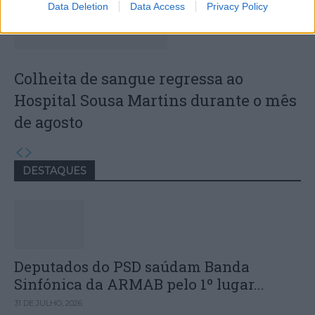
Data Deletion
Data Access
Privacy Policy
Colheita de sangue regressa ao
Hospital Sousa Martins durante o mês
de agosto
DESTAQUES
Deputados do PSD saúdam Banda
Sinfónica da ARMAB pelo 1º lugar...
31 DE JULHO, 2026