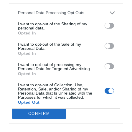
third parties.
Deputados do PSD saúdam Banda
Sinfónica da ARMAB pelo 1º lugar no
Personal Data Processing Opt Outs
certame internacional de Valência
I want to opt-out of the Sharing of my
personal data.
Opted In
I want to opt-out of the Sale of my
Personal Data.
Opted In
I want to opt-out of processing my
Personal Data for Targeted Advertising.
Opted In
I want to opt-out of Collection, Use,
Capacita Jovem de Poiares aproxima
Retention, Sale, and/or Sharing of my
Personal Data that Is Unrelated with the
jovens ao mundo do trabalho
Purposes for which it was collected.
Opted Out
CONFIRM