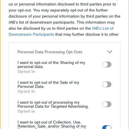
us or personal information disclosed to third parties prior to
your opt-out. You may separately opt-out of the further
disclosure of your personal information by third parties on the
IAB’s list of downstream participants. This information may
ULS da Guarda assinala o Dia Mundial
also be disclosed by us to third parties on the
IAB’s List of
Downstream Participants
that may further disclose it to other
do Cancro do Pulmão com mostra de
third parties.
sensibilização aberta à comunidade
Personal Data Processing Opt Outs
I want to opt-out of the Sharing of my
personal data.
Opted In
I want to opt-out of the Sale of my
Personal Data.
Opted In
I want to opt-out of processing my
Personal Data for Targeted Advertising.
Politécnico da Guarda dinamizou três
Opted In
sessões científicas no Encontro
I want to opt-out of Collection, Use,
Retention, Sale, and/or Sharing of my
Ciência e Inovação 2026