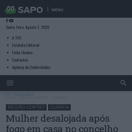
MENU
Sexta-feira, Agosto 7, 2026
A TVC
Estatuto Editorial
Ficha Técnica
Contactos
Agência de Celebridades
TVC TELEVISÃO
Início
REGIÃO CENTRO
GUARDA
REGIÃO CENTRO
GUARDA
Mulher desalojada após
fogo em casa no concelho