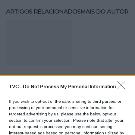
ARTIGOS RELACIONADOS
MAIS DO AUTOR
Colheita de sangue regressa ao
Hospital Sousa Martins durante o mês
TVC -
Do Not Process My Personal Information
de agosto
If you wish to opt-out of the sale, sharing to third parties, or
processing of your personal or sensitive information for
targeted advertising by us, please use the below opt-out
section to confirm your selection. Please note that after your
opt-out request is processed you may continue seeing
interest-based ads based on personal information utilized by