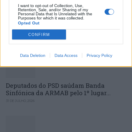
Colheita de sangue regressa ao
I want to opt-out of Collection, Use,
Retention, Sale, and/or Sharing of my
Hospital Sousa Martins durante o mês
Personal Data that Is Unrelated with the
Purposes for which it was collected.
de agosto
Opted Out
CONFIRM
DESTAQUES
Data Deletion
Data Access
Privacy Policy
Deputados do PSD saúdam Banda
Sinfónica da ARMAB pelo 1º lugar...
31 DE JULHO, 2026