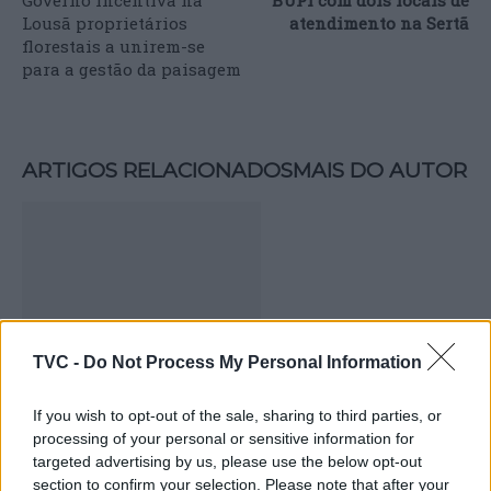
Lousã proprietários
atendimento na Sertã
florestais a unirem-se
para a gestão da paisagem
ARTIGOS RELACIONADOS
MAIS DO AUTOR
TVC -
Do Not Process My Personal Information
Deputados do PSD saúdam Banda
If you wish to opt-out of the sale, sharing to third parties, or
Sinfónica da ARMAB pelo 1º lugar no
processing of your personal or sensitive information for
targeted advertising by us, please use the below opt-out
certame internacional de Valência
section to confirm your selection. Please note that after your