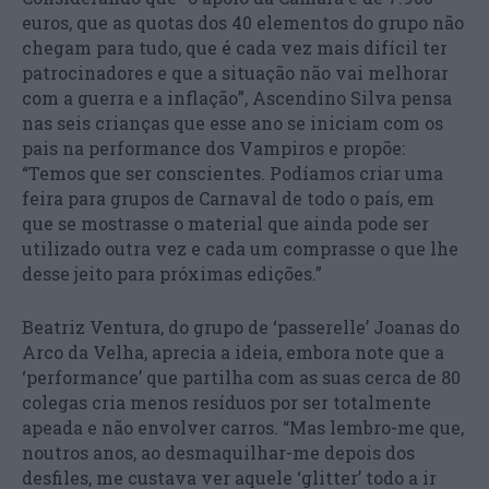
euros, que as quotas dos 40 elementos do grupo não
chegam para tudo, que é cada vez mais difícil ter
patrocinadores e que a situação não vai melhorar
com a guerra e a inflação”, Ascendino Silva pensa
nas seis crianças que esse ano se iniciam com os
pais na performance dos Vampiros e propõe:
“Temos que ser conscientes. Podíamos criar uma
feira para grupos de Carnaval de todo o país, em
que se mostrasse o material que ainda pode ser
utilizado outra vez e cada um comprasse o que lhe
desse jeito para próximas edições.”
Beatriz Ventura, do grupo de ‘passerelle’ Joanas do
Arco da Velha, aprecia a ideia, embora note que a
‘performance’ que partilha com as suas cerca de 80
colegas cria menos resíduos por ser totalmente
apeada e não envolver carros. “Mas lembro-me que,
noutros anos, ao desmaquilhar-me depois dos
desfiles, me custava ver aquele ‘glitter’ todo a ir