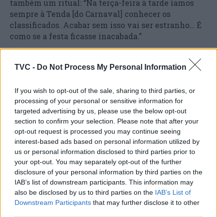
também um ritual: “Na terça-feira à tarde íamos
sempre à Tenda [do Carnaval] conhecer os
classificados. Acabar sem isso vai ser estranho… É
como se a festa ficasse inacabada.”
Perante uma plateia constituída por 5.000 pessoas
TVC -
Do Not Process My Personal Information
dispostas por bancadas e 11.000 espetadores
apeados, alguns dos quais fantasiados de Minions,
If you wish to opt-out of the sale, sharing to third parties, or
Rainha de Copas ou Harley Quinns, o primeiro
processing of your personal or sensitive information for
corso do Carnaval de Ovar exibe ainda grupos com
targeted advertising by us, please use the below opt-out
máscaras como as de “Empregado do Mês”,
section to confirm your selection. Please note that after your
varredores de lixo, jogadoras de basebol, piratas,
opt-out request is processed you may continue seeing
dançarinos tribais e vendedores de bijuteria
interest-based ads based on personal information utilized by
cubana.
us or personal information disclosed to third parties prior to
your opt-out. You may separately opt-out of the further
Um das figuras que se destacam no desfile é
disclosure of your personal information by third parties on the
IAB’s list of downstream participants. This information may
Ricardo Queirós, que, de fato roxo, óculos de massa
also be disclosed by us to third parties on the
IAB’s List of
zebrada e larga fita métrica amarela ao pescoço, é o
Downstream Participants
that may further disclose it to other
único a não usar saia entre as Melindrosas, grupo
third parties.