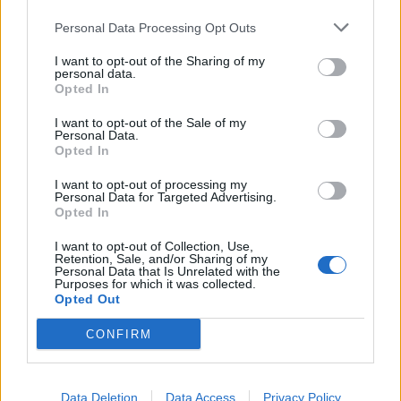
de ‘passerelle’ cujos fatos são este ano inspirados
em acessórios de costura.
Personal Data Processing Opt Outs
I want to opt-out of the Sharing of my
É de São João da Madeira, só participa no Entrudo
personal data.
vareiro há duas edições e, quando o desfile ainda
Opted In
mal está a começar, já conta, bem “alegre”, que não
I want to opt-out of the Sale of my
tinha noção de como era esta festa: “As pessoas de
Personal Data.
cá vivem isto de uma maneira louca, param tudo
Opted In
para trabalhar no Carnaval! E ser o único homem
I want to opt-out of processing my
num grupo com umas 90 mulheres, todas
Personal Data for Targeted Advertising.
maravilhosas e espetaculares? É um privilégio,
Opted In
caraças! Vocês não fazem ideia!”.
I want to opt-out of Collection, Use,
Retention, Sale, and/or Sharing of my
Personal Data that Is Unrelated with the
Purposes for which it was collected.
Opted Out
CONFIRM
Data Deletion
Data Access
Privacy Policy