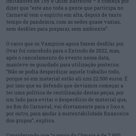
imitadores de Toy e Quim Barreiros — e começa por
dizer que “este ano toda a gente que participa no
Carnaval tem o espírito em alta, depois de tanto
tempo de pandemia, com as sedes quase vazias,
sem desfiles para preparar, sem ambiente”.
O carro que os Vampiros agora fazem desfilar por
Ovar foi concebido para o Entrudo de 2022, mas,
após o cancelamento do evento nessa data,
manteve-se guardado para utilização posterior.
“Não se podia desperdiçar aquele trabalho todo,
porque só em material estão ali uns 22.500 euros. É
por isso que eu defendo que devíamos começar a
ter uma política de reutilização destas peças, por
um lado para evitar o desperdício de material que,
no fim do Carnaval, vai diretamente para o lixo e,
por outro, para ajudar à sustentabilidade financeira
dos grupos”, explica.
Considerando que “o apoio da Câmara é de 7.900