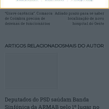
Artigo anterior
Próximo artigo
“Grave carência”. Comarca
Adiado prazo para se saber
de Coimbra precisa de
localização de novo
dezenas de funcionários
hospital do Oeste
ARTIGOS RELACIONADOS
MAIS DO AUTOR
Deputados do PSD saúdam Banda
Sinfónica da ARMAB pelo 1º lugar no