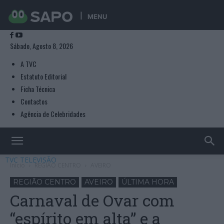
MENU
Sábado, Agosto 8, 2026
A TVC
Estatuto Editorial
Ficha Técnica
Contactos
Agência de Celebridades
TVC TELEVISÃO
Início
REGIÃO CENTRO
AVEIRO
REGIÃO CENTRO
AVEIRO
ÚLTIMA HORA
Carnaval de Ovar com
“espírito em alta” e a