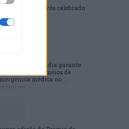
enela: Dia dos Avós celebrado
m comunidade
 DE JULHO, 2026
unicípio de Anadia garante
anutenção dos meios de
mergência médica no...
 DE JULHO, 2026