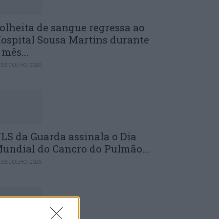
olheita de sangue regressa ao
ospital Sousa Martins durante
 mês...
 DE JULHO, 2026
LS da Guarda assinala o Dia
undial do Cancro do Pulmão...
 DE JULHO, 2026