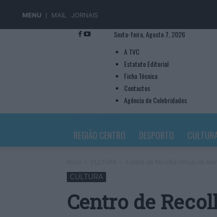
MENU
MAIL
JORNAIS
Sexta-feira, Agosto 7, 2026
A TVC
Estatuto Editorial
Ficha Técnica
Contactos
Agência de Celebridades
TVC TELEVISÃO
REGIÃO CENTRO
DESPORTO
CULTUR
Início
CULTURA
Centro de Recolha Oficial de Ani
CULTURA
Centro de Recolh