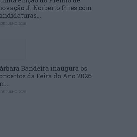
uinta edição do Prémio de
novação J. Norberto Pires com
andidaturas...
 DE JULHO, 2026
árbara Bandeira inaugura os
oncertos da Feira do Ano 2026
m...
 DE JULHO, 2026