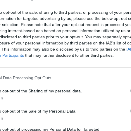
M
to opt-out of the sale, sharing to third parties, or processing of your per
ade da Câmara Municipal de Ílhavo, que se
C
formation for targeted advertising by us, please use the below opt-out s
a Gafanha de Aquém, em Ílhavo, e tem as
â
r selection. Please note that after your opt-out request is processed y
eing interest-based ads based on personal information utilized by us or
30
disclosed to third parties prior to your opt-out. You may separately opt-
mento de animais abandonados, errantes ou
losure of your personal information by third parties on the IAB’s list of
. This information may also be disclosed by us to third parties on the
IA
Participants
that may further disclose it to other third parties.
para sequestro ou quarentena sanitária, ou o
compulsivas, determinadas pelas Autoridades
C
l Data Processing Opt Outs
d
de entregas voluntárias, nos casos definidos na
c
o opt-out of the Sharing of my personal data.
30
ssamente previstos na Lei e no respetivo
In
o opt-out of the Sale of my Personal Data.
ica e sanitária, consideradas obrigatórias pelas
In
s Competentes;
to opt-out of processing my Personal Data for Targeted