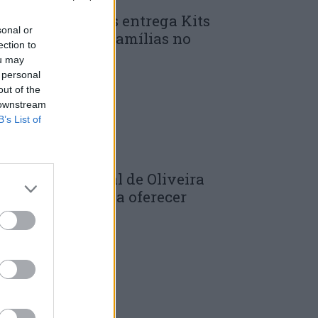
unicípio de Góis entrega Kits
sonal or
omunitários às famílias no
ection to
mbito do...
ou may
 personal
 DE JULHO, 2026
out of the
 downstream
B’s List of
âmara Municipal de Oliveira
o Hospital volta a oferecer
adernos de...
 DE JULHO, 2026