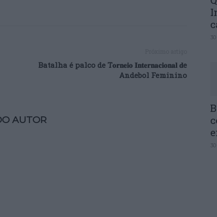
Q
I
c
30
Próximo artigo
Batalha é palco de T
𝐨𝐫𝐧𝐞𝐢𝐨
𝐈𝐧𝐭𝐞𝐫𝐧𝐚𝐜𝐢𝐨𝐧𝐚𝐥
𝐝
e
Andebol Feminino
B
c
DO AUTOR
e
30