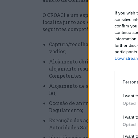
If you wish 
O CROACI é um espaço da responsabilid
sensitive in
localiza junto aos Armazéns Gerais, n
confirm you
seguintes competências:
continue se
information 
Captura/recolha, transporte e aloja
further disc
vadios;
participants
Downstream 
Alojamento obrigatório dos animais 
alojamento resultante de recolhas 
Competentes;
Persona
Alojamento de animais provenientes 
lei;
I want t
Occisão de animais, nos casos expre
Opted 
Regulamento;
I want t
Execução das ações de profilaxia méd
Opted 
Autoridades Sanitárias Veterinária
I want 
Identificação animal;