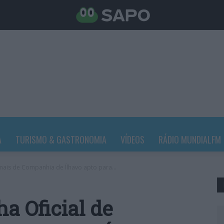
A
TURISMO & GASTRONOMIA
VÍDEOS
RÁDIO MUNDIALFM
mais de Companhia de Ílhavo apto para...
a Oficial de