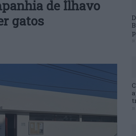
panhia de Ílhavo
er gatos
D
B
p
31
C
a
t
31