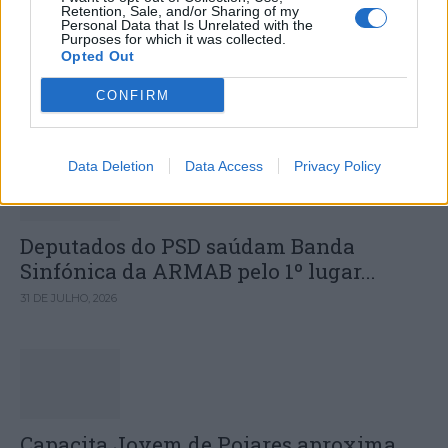
regressam a Ovar com mais de 50
Retention, Sale, and/or Sharing of my
Personal Data that Is Unrelated with the
atividades gratuitas em agosto
Purposes for which it was collected.
Opted Out
CONFIRM
DESTAQUES
Data Deletion
Data Access
Privacy Policy
Deputados do PSD saúdam Banda
Sinfónica da ARMAB pelo 1º lugar...
31 DE JULHO, 2026
Capacita Jovem de Poiares aproxima