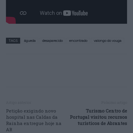
TAGS
águeda
desaparecido
encontrado
valongo do vouga
Artigo anterior
Próximo artigo
Petição exigindo novo
Turismo Centro de
hospital nas Caldas da
Portugal visitou recursos
Rainha entregue hoje na
turísticos de Abrantes
AR