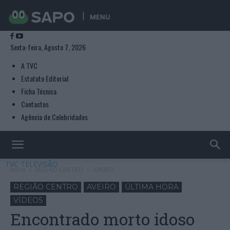
MENU
Sexta-feira, Agosto 7, 2026
A TVC
Estatuto Editorial
Ficha Técnica
Contactos
Agência de Celebridades
TVC TELEVISÃO
Início
REGIÃO CENTRO
AVEIRO
REGIÃO CENTRO
AVEIRO
ÚLTIMA HORA
VÍDEOS
Encontrado morto idoso