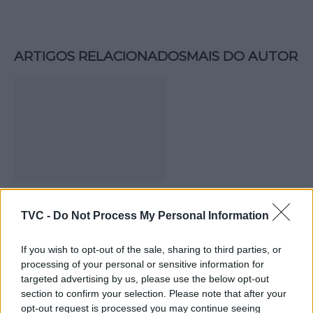
ARTIGOS RELACIONADOS
MAIS DO AUTOR
Deputados do PSD saúdam Banda
TVC -
Do Not Process My Personal Information
Sinfónica da ARMAB pelo 1º lugar no
certame internacional de Valência
If you wish to opt-out of the sale, sharing to third parties, or
processing of your personal or sensitive information for
targeted advertising by us, please use the below opt-out
section to confirm your selection. Please note that after your
opt-out request is processed you may continue seeing