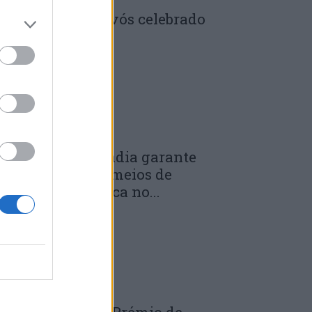
enela: Dia dos Avós celebrado
m comunidade
 DE JULHO, 2026
unicípio de Anadia garante
anutenção dos meios de
mergência médica no...
 DE JULHO, 2026