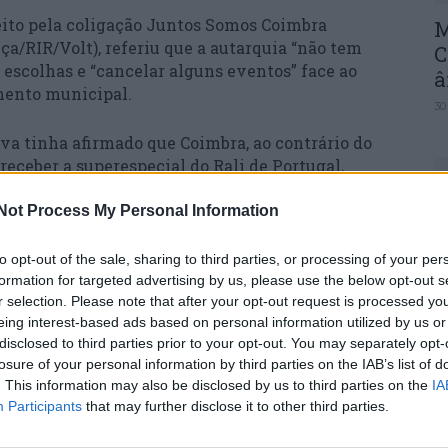
eito pela coligação Juntos Somos Coimbra
M
/RIR/Volt), referiu que a autarquia “não tem
C
 escolhas e “cancelar alguns eventos” face ao
â
amento municipal.
30
va tinha afirmado que Coimbra, ao contrário do
receber a superespecial do Rali de Portugal,
Not Process My Personal Information
adora socialista Carina Gomes criticou “a
C
 consolidado em Coimbra”, referindo-se ao
to opt-out of the sale, sharing to third parties, or processing of your per
d
formation for targeted advertising by us, please use the below opt-out s
tival “único na Península Ibérica, de qualidade
c
r selection. Please note that after your opt-out request is processed y
tojornalistas de todo o mundo”.
eing interest-based ads based on personal information utilized by us or
30
disclosed to third parties prior to your opt-out. You may separately opt-
 meio, acabou com a Feira Cultural de Coimbra,
losure of your personal information by third parties on the IAB’s list of
vro, sem nunca ter reposto, como prometeu, as
. This information may also be disclosed by us to third parties on the
IA
om a Mostra de Estátuas Vivas, com a Exposição
Participants
that may further disclose it to other third parties.
émio Estação Imagem”, recordou a vereadora na