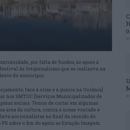
C
H
o
30
ntinuidade, por falta de fundos, ao apoio à
estival de fotojornalismo que se realizava na
idente do município.
U
M
rçamento, face à crise e à guerra na Ucrânia]
ar nos SMTUC [Serviços Municipalizados de
30
apoios sociais. Temos de cortar em algumas
a área da cultura, contra a nossa vontade e
lava aos jornalistas no final da reunião do
 PS sobre o fim do apoio ao Estação Imagem.