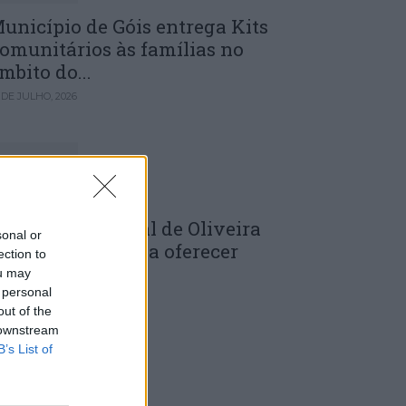
unicípio de Góis entrega Kits
omunitários às famílias no
mbito do...
 DE JULHO, 2026
âmara Municipal de Oliveira
sonal or
o Hospital volta a oferecer
ection to
adernos de...
ou may
 personal
 DE JULHO, 2026
out of the
 downstream
B’s List of