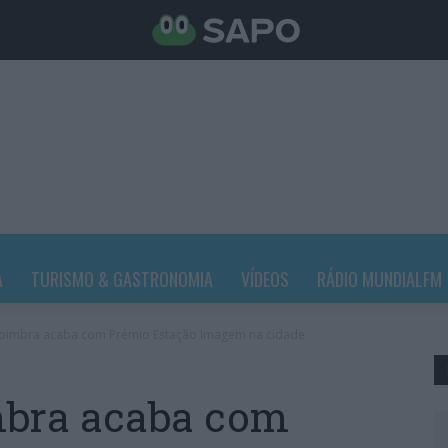
A
TURISMO & GASTRONOMIA
VÍDEOS
RÁDIO MUNDIALFM
oimbra acaba com Prémio Estação Imagem na cidade
mbra acaba com