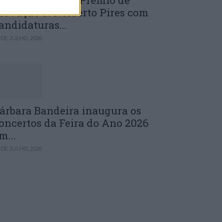
uinta edição do Prémio de
novação J. Norberto Pires com
andidaturas...
 DE JULHO, 2026
árbara Bandeira inaugura os
oncertos da Feira do Ano 2026
m...
 DE JULHO, 2026