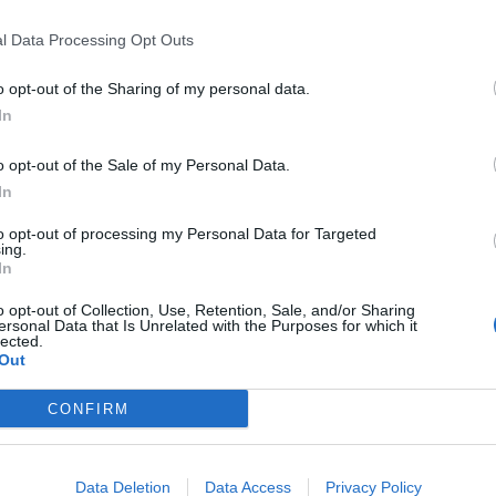
P
l Data Processing Opt Outs
igente do município comunicou a decisão à
e
ustificação de que o executivo anterior, do PS,
o opt-out of the Sharing of my personal data.
30
s de euros”, que “é mentira”.
In
Câmara de Coimbra “com as contas equilibradas e
o opt-out of the Sale of my Personal Data.
de cerca de 20 milhões de euros”.
In
to opt-out of processing my Personal Data for Targeted
sidente da Câmara de Coimbra informou que um
M
ing.
ordenação e Desenvolvimento Regional do Centro
In
m
sável pela construção do Centro Olímpico de
e
o opt-out of Collection, Use, Retention, Sale, and/or Sharing
taxas urbanísticas associadas ao processo, depois
ersonal Data that Is Unrelated with the Purposes for which it
30
mpresa ter recusado pagar essas taxas.
lected.
Out
ela oposição em janeiro de 2019, no anterior
CONFIRM
ritário), não avançava face a um diferendo
 hoje com maioria da coligação Juntos Somos
upera Areeiro.
Data Deletion
Data Access
Privacy Policy