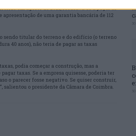
Q
I
ferido em agosto de 2021, recusava-se a pagar as
c
de apresentação de uma garantia bancária de 112
30
sendo titular do terreno e do edifício (o terreno
ura 40 anos), não teria de pagar as taxas
 taxas, podia começar a construção, mas a
B
pagar taxas. Se a empresa quisesse, poderia ter
c
so o parecer fosse negativo. Se quiser construir,
e
”, salientou o presidente da Câmara de Coimbra.
30