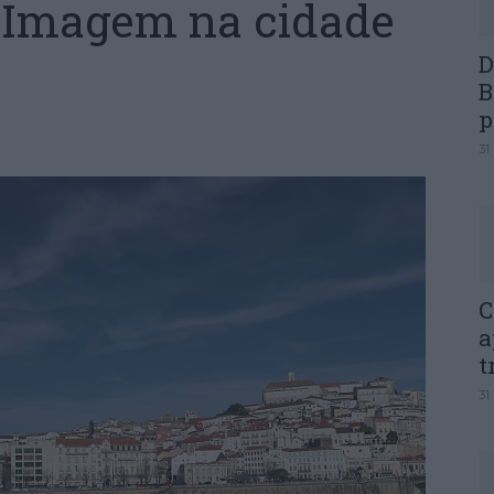
 Imagem na cidade
D
B
p
31
C
a
t
31