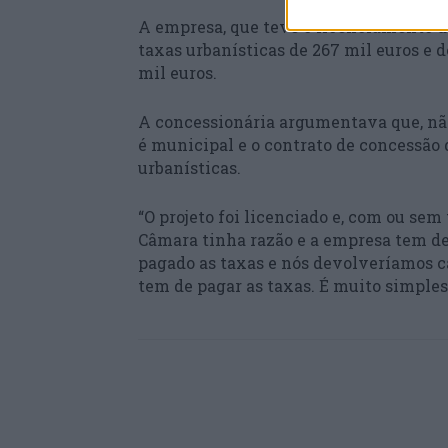
A empresa, que teve o licenciamento di
taxas urbanísticas de 267 mil euros e 
mil euros.
A concessionária argumentava que, não 
é municipal e o contrato de concessão d
urbanísticas.
“O projeto foi licenciado e, com ou sem
Câmara tinha razão e a empresa tem de 
pagado as taxas e nós devolveríamos ca
tem de pagar as taxas. É muito simples