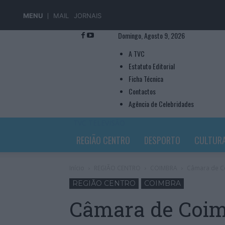
MENU
MAIL
JORNAIS
Domingo, Agosto 9, 2026
A TVC
Estatuto Editorial
Ficha Técnica
Contactos
Agência de Celebridades
TVC TELEVISÃO
REGIÃO CENTRO
DESPORTO
CULTUR
Início
REGIÃO CENTRO
COIMBRA
Câmara de C
REGIÃO CENTRO
COIMBRA
Câmara de Coi