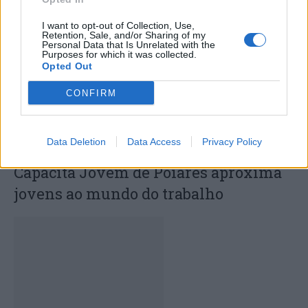
certame internacional de Valência
I want to opt-out of Collection, Use,
Retention, Sale, and/or Sharing of my
Personal Data that Is Unrelated with the
Purposes for which it was collected.
Opted Out
CONFIRM
Data Deletion
Data Access
Privacy Policy
Capacita Jovem de Poiares aproxima
jovens ao mundo do trabalho