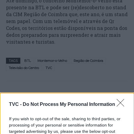
Até domingo, o concelho Montemor-o-Velho está
presente na BTL e pode ser (re)descoberto no stand
da CIM Região de Coimbra que, este ano, é um stand
sem papel. Com um telemóvel e através de Qr
Codes, os territórios estão disponíveis na ponta dos
dedos preparados para surpreender e atrair mais
visitantes e turistas.
TAGS
BTL
Montemor-o-Velho
Região de Coimbra
Televisão do Centro
TVC
TVC -
Do Not Process My Personal Information
If you wish to opt-out of the sale, sharing to third parties, or
processing of your personal or sensitive information for
Artigo anterior
Próximo artigo
targeted advertising by us, please use the below opt-out