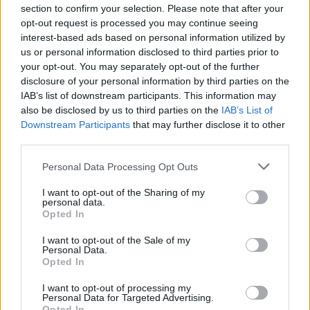
section to confirm your selection. Please note that after your
Penela. Regulamento da
Mercado Municipal da
opt-out request is processed you may continue seeing
Zona Industrial da
Costa Nova do Prado alvo
interest-based ads based on personal information utilized by
Louriceira está em
de obras de requalificação
us or personal information disclosed to third parties prior to
consulta pública
nas próximas duas
your opt-out. You may separately opt-out of the further
semanas
disclosure of your personal information by third parties on the
IAB’s list of downstream participants. This information may
also be disclosed by us to third parties on the
IAB’s List of
Downstream Participants
that may further disclose it to other
ARTIGOS RELACIONADOS
MAIS DO AUTOR
third parties.
Personal Data Processing Opt Outs
I want to opt-out of the Sharing of my
personal data.
Opted In
I want to opt-out of the Sale of my
Personal Data.
Opted In
Deputados do PSD saúdam Banda
I want to opt-out of processing my
Personal Data for Targeted Advertising.
Sinfónica da ARMAB pelo 1º lugar no
Opted In