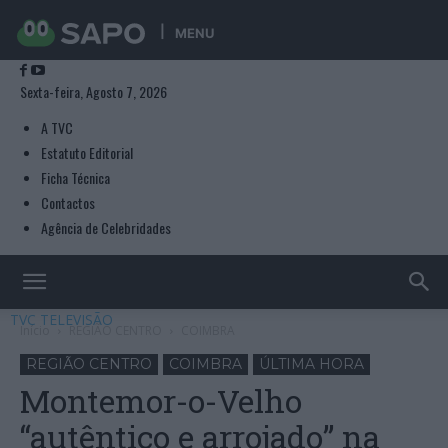
MENU
Sexta-feira, Agosto 7, 2026
A TVC
Estatuto Editorial
Ficha Técnica
Contactos
Agência de Celebridades
TVC TELEVISÃO
Início
REGIÃO CENTRO
COIMBRA
REGIÃO CENTRO
COIMBRA
ÚLTIMA HORA
Montemor-o-Velho
“autêntico e arrojado” na