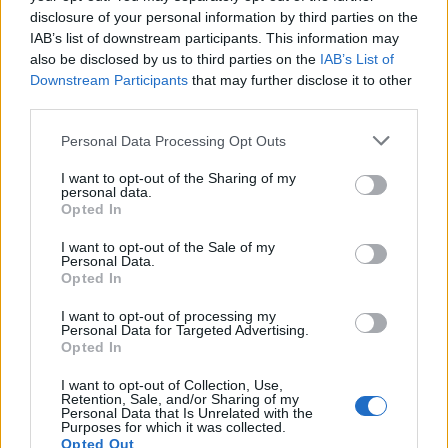
disclosure of your personal information by third parties on the
IAB’s list of downstream participants. This information may
Capacita Jovem de Poiares aproxima
also be disclosed by us to third parties on the
IAB’s List of
jovens ao mundo do trabalho
Downstream Participants
that may further disclose it to other
third parties.
Personal Data Processing Opt Outs
I want to opt-out of the Sharing of my
personal data.
Opted In
I want to opt-out of the Sale of my
Personal Data.
Opted In
Colheita de sangue regressa ao
I want to opt-out of processing my
Personal Data for Targeted Advertising.
Hospital Sousa Martins durante o mês
Opted In
de agosto
I want to opt-out of Collection, Use,
Retention, Sale, and/or Sharing of my
Personal Data that Is Unrelated with the
Purposes for which it was collected.
DESTAQUES
Opted Out