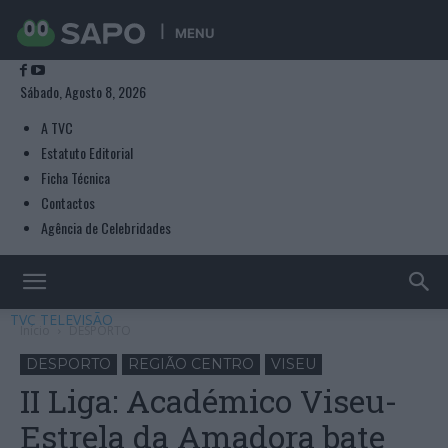
MENU
Sábado, Agosto 8, 2026
A TVC
Estatuto Editorial
Ficha Técnica
Contactos
Agência de Celebridades
TVC TELEVISÃO
Início
DESPORTO
DESPORTO
REGIÃO CENTRO
VISEU
II Liga: Académico Viseu-
Estrela da Amadora bate