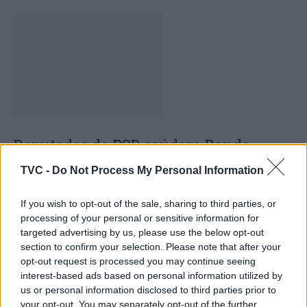
Deputados do PSD saúdam Banda
Sinfónica da ARMAB pelo 1º lugar no
TVC -
Do Not Process My Personal Information
certame internacional de Valência
If you wish to opt-out of the sale, sharing to third parties, or
processing of your personal or sensitive information for
targeted advertising by us, please use the below opt-out
section to confirm your selection. Please note that after your
opt-out request is processed you may continue seeing
interest-based ads based on personal information utilized by
us or personal information disclosed to third parties prior to
your opt-out. You may separately opt-out of the further