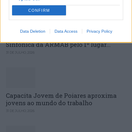
CONFIRM
Data Deletion
Data Access
Privacy Policy
Deputados do PSD saúdam Banda
Sinfónica da ARMAB pelo 1º lugar...
31 DE JULHO, 2026
Capacita Jovem de Poiares aproxima
jovens ao mundo do trabalho
31 DE JULHO, 2026