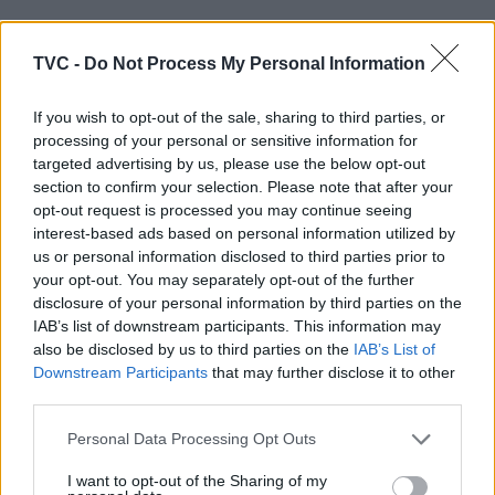
ARTIGOS RELACIONADOS
MAIS DO AUTOR
TVC -
Do Not Process My Personal Information
If you wish to opt-out of the sale, sharing to third parties, or
processing of your personal or sensitive information for
targeted advertising by us, please use the below opt-out
section to confirm your selection. Please note that after your
opt-out request is processed you may continue seeing
interest-based ads based on personal information utilized by
us or personal information disclosed to third parties prior to
your opt-out. You may separately opt-out of the further
Deputados do PSD saúdam Banda
disclosure of your personal information by third parties on the
IAB’s list of downstream participants. This information may
Sinfónica da ARMAB pelo 1º lugar no
also be disclosed by us to third parties on the
IAB’s List of
certame internacional de Valência
Downstream Participants
that may further disclose it to other
third parties.
Personal Data Processing Opt Outs
I want to opt-out of the Sharing of my