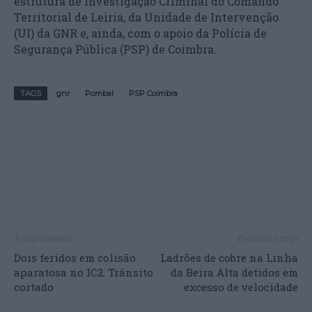
estrutura de Investigação Criminal do Comando
Territorial de Leiria, da Unidade de Intervenção
(UI) da GNR e, ainda, com o apoio da Polícia de
Segurança Pública (PSP) de Coimbra.
TAGS
gnr
Pombal
PSP Coimbra
Artigo anterior
Próximo artigo
Dois feridos em colisão
Ladrões de cobre na Linha
aparatosa no IC2. Trânsito
da Beira Alta detidos em
cortado
excesso de velocidade