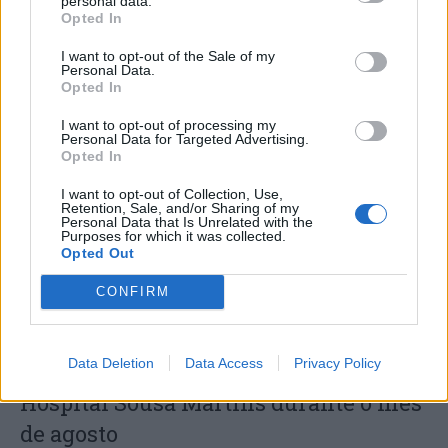
personal data.
Opted In
I want to opt-out of the Sale of my
Personal Data.
Opted In
Capacita Jovem de Poiares aproxima
I want to opt-out of processing my
Personal Data for Targeted Advertising.
jovens ao mundo do trabalho
Opted In
I want to opt-out of Collection, Use,
Retention, Sale, and/or Sharing of my
Personal Data that Is Unrelated with the
Purposes for which it was collected.
Opted Out
CONFIRM
Data Deletion
Data Access
Privacy Policy
Colheita de sangue regressa ao
Hospital Sousa Martins durante o mês
de agosto