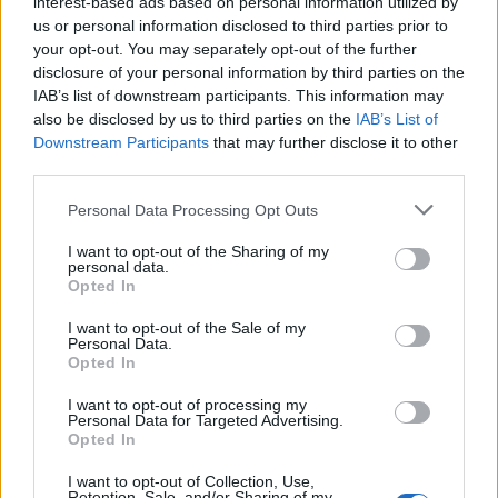
interest-based ads based on personal information utilized by
us or personal information disclosed to third parties prior to
your opt-out. You may separately opt-out of the further
ARTIGOS RELACIONADOS
MAIS DO AUTOR
disclosure of your personal information by third parties on the
IAB’s list of downstream participants. This information may
also be disclosed by us to third parties on the
IAB’s List of
Downstream Participants
that may further disclose it to other
third parties.
Personal Data Processing Opt Outs
I want to opt-out of the Sharing of my
personal data.
Opted In
Exposição “Rostos de um
I want to opt-out of the Sale of my
Compromisso” prolongada até
Personal Data.
Opted In
domingo em Lamego
I want to opt-out of processing my
Personal Data for Targeted Advertising.
Opted In
I want to opt-out of Collection, Use,
Retention, Sale, and/or Sharing of my