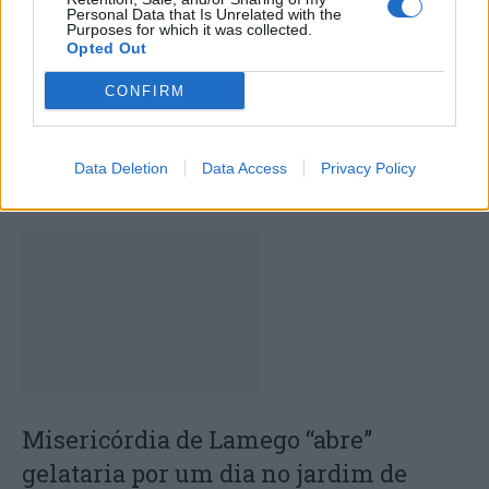
Personal Data that Is Unrelated with the
Purposes for which it was collected.
Opted Out
CONFIRM
REJOICE: Lamego inaugura Parque
Urbano D. António Francisco dos
Data Deletion
Data Access
Privacy Policy
Santos
Misericórdia de Lamego “abre”
gelataria por um dia no jardim de