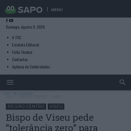
MENU
Domingo, Agosto 9, 2026
A TVC
Estatuto Editorial
Ficha Técnica
Contactos
Agência de Celebridades
TVC TELEVISÃO
Início
REGIÃO CENTRO
VISEU
REGIÃO CENTRO
VISEU
Bispo de Viseu pede
“tolerância zero” para