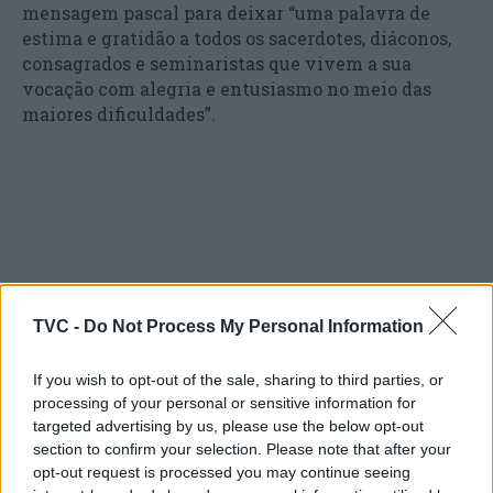
mensagem pascal para deixar “uma palavra de
estima e gratidão a todos os sacerdotes, diáconos,
consagrados e seminaristas que vivem a sua
vocação com alegria e entusiasmo no meio das
maiores dificuldades”.
TVC -
Do Not Process My Personal Information
Artigo anterior
Próximo artigo
If you wish to opt-out of the sale, sharing to third parties, or
Ex-comandante da base de
Ministério adia decisões
processing of your personal or sensitive information for
Ovar gastou 30 mil em
sobre novo hospital do
targeted advertising by us, please use the below opt-out
comida e vinho para
Oeste até analisar estudo
section to confirm your selection. Please note that after your
família
opt-out request is processed you may continue seeing