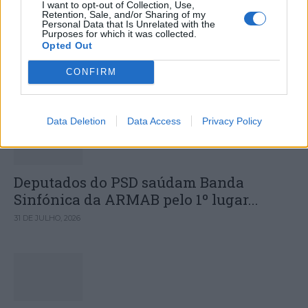
I want to opt-out of Collection, Use,
Retention, Sale, and/or Sharing of my
João da Mata com investimento de 12
Personal Data that Is Unrelated with the
Purposes for which it was collected.
milhões de euros
Opted Out
CONFIRM
DESTAQUES
Data Deletion
Data Access
Privacy Policy
Deputados do PSD saúdam Banda
Sinfónica da ARMAB pelo 1º lugar...
31 DE JULHO, 2026