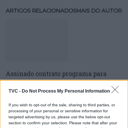
ARTIGOS RELACIONADOS
MAIS DO AUTOR
Assinado contrato programa para
novo acesso ao Polígono Industrial de
Sarzedas de S. Pedro em Castanheira
TVC -
Do Not Process My Personal Information
de Pera
If you wish to opt-out of the sale, sharing to third parties, or
processing of your personal or sensitive information for
targeted advertising by us, please use the below opt-out
section to confirm your selection. Please note that after your