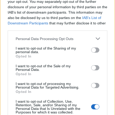
your opt-out. You may separately opt-out of the further
disclosure of your personal information by third parties on the
REJOICE: Lamego inaugura Parque
IAB’s list of downstream participants. This information may
Urbano D. António Francisco dos
also be disclosed by us to third parties on the
IAB’s List of
Downstream Participants
that may further disclose it to other
Santos
third parties.
Personal Data Processing Opt Outs
I want to opt-out of the Sharing of my
personal data.
Opted In
I want to opt-out of the Sale of my
Personal Data.
Opted In
Misericórdia de Lamego “abre”
I want to opt-out of processing my
Personal Data for Targeted Advertising.
gelataria por um dia no jardim de
Opted In
infância
I want to opt-out of Collection, Use,
Retention, Sale, and/or Sharing of my
Personal Data that Is Unrelated with the
Purposes for which it was collected.