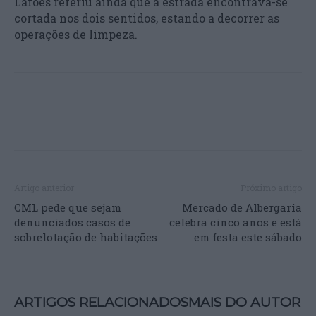
Lafões referiu ainda que a estrada encontrava-se
cortada nos dois sentidos, estando a decorrer as
operações de limpeza.
Artigo anterior
Próximo artigo
CML pede que sejam
Mercado de Albergaria
denunciados casos de
celebra cinco anos e está
sobrelotação de habitações
em festa este sábado
ARTIGOS RELACIONADOS
MAIS DO AUTOR