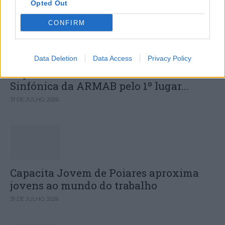
Opted Out
DESTAQUES
CONFIRM
Data Deletion
Data Access
Privacy Policy
Deputados do PSD saúdam Banda
Sinfónica da ARMAB pelo 1º lugar...
31 DE JULHO, 2026
Capacita Jovem de Poiares aproxima
jovens ao mundo do trabalho
31 DE JULHO, 2026