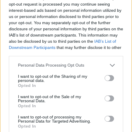
prática de crimes de corrupção, prevaricação de
opt-out request is processed you may continue seeing
titular de cargo político, branqueamento de
interest-based ads based on personal information utilized by
capitais e participação económica em negócio,
us or personal information disclosed to third parties prior to
entre outros, num esquema de PPP alegadamente
your opt-out. You may separately opt-out of the further
lesivo para as contas dos municípios de Trancoso,
disclosure of your personal information by third parties on the
Alcobaça e Gouveia, entre 2007 e 2011.
IAB’s list of downstream participants. This information may
also be disclosed by us to third parties on the
IAB’s List of
Downstream Participants
that may further disclose it to other
O Tribunal da Guarda começou a julgar o caso das
third parties.
PPP no dia 10 de maio de 2022.
Personal Data Processing Opt Outs
I want to opt-out of the Sharing of my
personal data.
Opted In
I want to opt-out of the Sale of my
Personal Data.
Opted In
I want to opt-out of processing my
Artigo anterior
Próximo artigo
Personal Data for Targeted Advertising.
Opted In
Penacova tem duas
Autarquia da Lousã