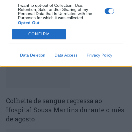
empresas Gazela
executa 90% da receita em
I want to opt-out of Collection, Use,
2022
Retention, Sale, and/or Sharing of my
Personal Data that Is Unrelated with the
Purposes for which it was collected.
Opted Out
CONFIRM
ARTIGOS RELACIONADOS
MAIS DO AUTOR
Data Deletion
Data Access
Privacy Policy
Colheita de sangue regressa ao
Hospital Sousa Martins durante o mês
de agosto