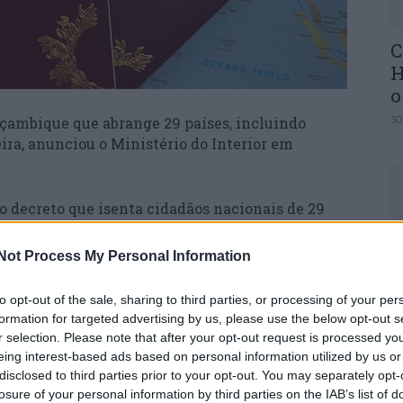
C
H
o
çambique que abrange 29 países, incluindo
30
ira, anunciou o Ministério do Interior em
o decreto que isenta cidadãos nacionais de 29
ção de visto quando a deslocação se destine a
U
o.
Not Process My Personal Information
M
a” a necessidade de registo através de um
30
to opt-out of the sale, sharing to third parties, or processing of your per
 do embarque, acrescenta-se, uma formalidade
formation for targeted advertising by us, please use the below opt-out s
foi anunciada em março.
r selection. Please note that after your opt-out request is processed y
eing interest-based ads based on personal information utilized by us or
disclosed to third parties prior to your opt-out. You may separately opt-
e segunda-feira os cidadãos abrangidos “são
losure of your personal information by third parties on the IAB’s list of
ública de Moçambique sem prévio cadastramento