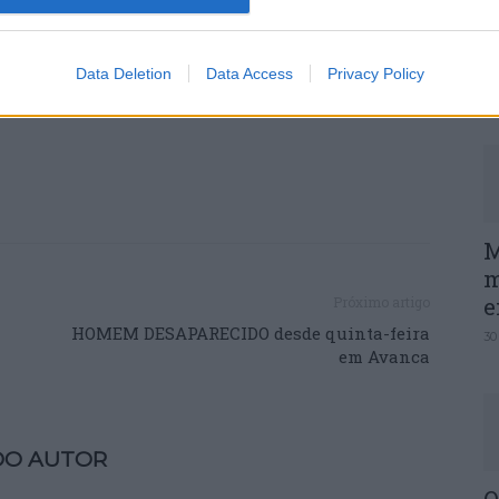
P
o e o ambiente de negócios” no país.
e
Data Deletion
Data Access
Privacy Policy
30
M
m
e
Próximo artigo
HOMEM DESAPARECIDO desde quinta-feira
30
em Avanca
DO AUTOR