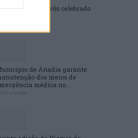
enela: Dia dos Avós celebrado
m comunidade
 DE JULHO, 2026
unicípio de Anadia garante
anutenção dos meios de
mergência médica no...
 DE JULHO, 2026