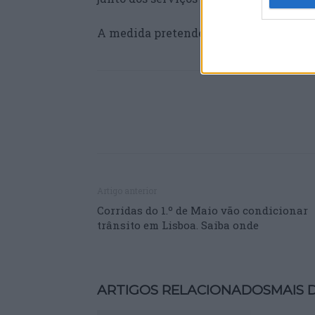
A medida pretende “estimular o turism
Artigo anterior
Corridas do 1.º de Maio vão condicionar
trânsito em Lisboa. Saiba onde
ARTIGOS RELACIONADOS
MAIS 