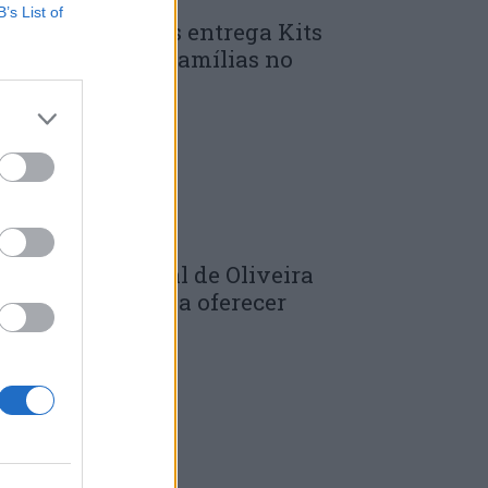
B’s List of
unicípio de Góis entrega Kits
omunitários às famílias no
mbito do...
 DE JULHO, 2026
âmara Municipal de Oliveira
o Hospital volta a oferecer
adernos de...
 DE JULHO, 2026