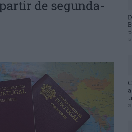
 partir de segunda-
D
B
p
31
C
a
t
31