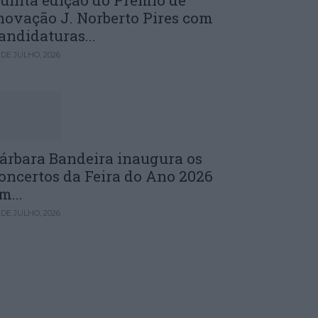
uinta edição do Prémio de
novação J. Norberto Pires com
andidaturas...
 DE JULHO, 2026
árbara Bandeira inaugura os
oncertos da Feira do Ano 2026
m...
 DE JULHO, 2026