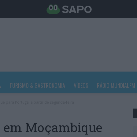
A
TURISMO & GASTRONOMIA
VÍDEOS
RÁDIO MUNDIALFM
e para Portugal a partir de segunda-feira
to em Moçambique