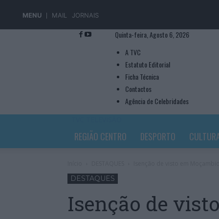
MENU
MAIL
JORNAIS
Quinta-feira, Agosto 6, 2026
A TVC
Estatuto Editorial
Ficha Técnica
Contactos
Agência de Celebridades
TVC TELEVISÃO
REGIÃO CENTRO
DESPORTO
CULTUR
Início
DESTAQUES
Isenção de visto em Moçambiqu
DESTAQUES
Isenção de vis