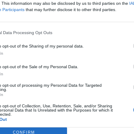
. This information may also be disclosed by us to third parties on the
IA
efetuar o pagamento da taxa equivalente a 650
M
Participants
that may further disclose it to other third parties.
s documentos já habitualmente pedidos.
C
â
umento equiparado com validade não inferior a
30
l Data Processing Opt Outs
ta (para quem viaja por via aérea) e um
.
o opt-out of the Sharing of my personal data.
In
 são: Alemanha, Arábia Saudita, Bélgica, Canadá,
 Dinamarca, Emirados Árabes Unidos, Espanha,
o opt-out of the Sale of my Personal Data.
ança, Gana, Indonésia, Irlanda, Israel, Itália,
C
In
ido, Rússia, Senegal, Singapura, Suécia, Suíça e
d
to opt-out of processing my Personal Data for Targeted
c
ing.
In
entradas no território nacional por um período
30
da primeira entrada”, refere-se no decreto
o opt-out of Collection, Use, Retention, Sale, and/or Sharing
ersonal Data that Is Unrelated with the Purposes for which it
 31 de março.
lected.
Out
ido por mais 30 dias, mediante fundamentação”
CONFIRM