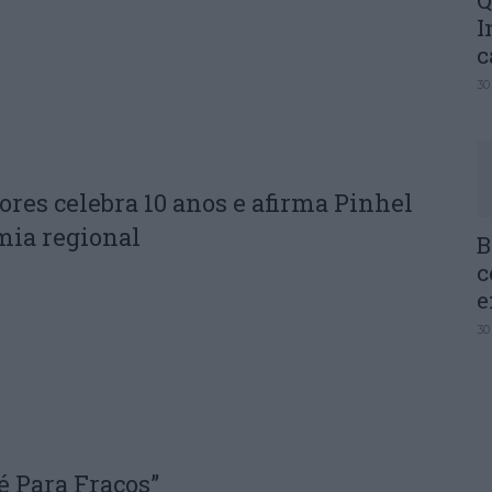
Q
I
c
30
ores celebra 10 anos e afirma Pinhel
mia regional
B
c
e
30
é Para Fracos”