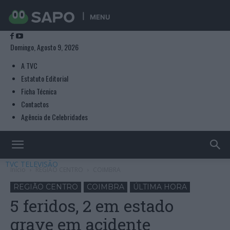
MENU
Domingo, Agosto 9, 2026
A TVC
Estatuto Editorial
Ficha Técnica
Contactos
Agência de Celebridades
TVC TELEVISÃO
Início
REGIÃO CENTRO
COIMBRA
REGIÃO CENTRO
COIMBRA
ÚLTIMA HORA
5 feridos, 2 em estado
grave em acidente