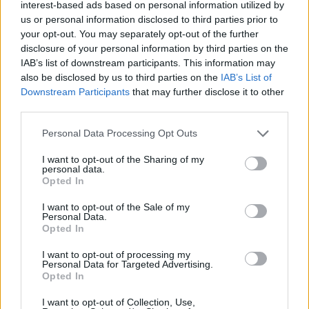
interest-based ads based on personal information utilized by
us or personal information disclosed to third parties prior to
your opt-out. You may separately opt-out of the further
disclosure of your personal information by third parties on the
IAB’s list of downstream participants. This information may
also be disclosed by us to third parties on the
IAB’s List of
Município de Góis entrega Kits
Downstream Participants
that may further disclose it to other
Comunitários às famílias no âmbito
third parties.
do projeto “Acolher em Comunidade”
Personal Data Processing Opt Outs
I want to opt-out of the Sharing of my
personal data.
Opted In
I want to opt-out of the Sale of my
Personal Data.
Opted In
I want to opt-out of processing my
Personal Data for Targeted Advertising.
Opted In
Câmara Municipal de Oliveira do
Hospital volta a oferecer cadernos de
I want to opt-out of Collection, Use,