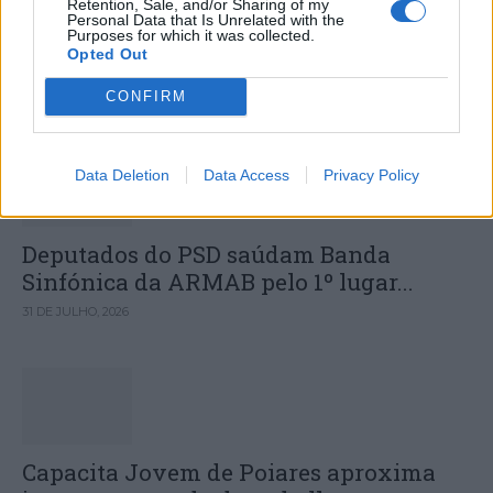
Retention, Sale, and/or Sharing of my
Personal Data that Is Unrelated with the
exercícios aos alunos do 1ª Ciclo
Purposes for which it was collected.
Opted Out
CONFIRM
DESTAQUES
Data Deletion
Data Access
Privacy Policy
Deputados do PSD saúdam Banda
Sinfónica da ARMAB pelo 1º lugar...
31 DE JULHO, 2026
Capacita Jovem de Poiares aproxima