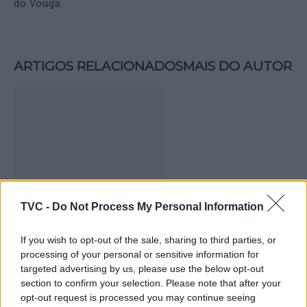
do Vouga
ARTIGOS RELACIONADOS
MAIS DO AUTOR
TVC -
Do Not Process My Personal Information
Capacita Jovem de Poiares aproxima
jovens ao mundo do trabalho
If you wish to opt-out of the sale, sharing to third parties, or
processing of your personal or sensitive information for
targeted advertising by us, please use the below opt-out
section to confirm your selection. Please note that after your
opt-out request is processed you may continue seeing