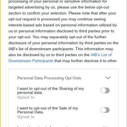
processing of your personal or sensitive information for
presidida pelo secretário de Estado do Vaticano,
targeted advertising by us, please use the below opt-out
cardeal Pietro Parolin.
section to confirm your selection. Please note that after your
opt-out request is processed you may continue seeing
A GNR tem cerca de 700 militares na operação de
interest-based ads based on personal information utilized by
segurança da peregrinação, operação que termina
us or personal information disclosed to third parties prior to
no domingo.
your opt-out. You may separately opt-out of the further
disclosure of your personal information by third parties on the
Cerca de 350 pessoas e 90 viaturas integram o
IAB’s list of downstream participants. This information may
also be disclosed by us to third parties on the
IAB’s List of
dispositivo de proteção civil e socorro para a
Downstream Participants
that may further disclose it to other
peregrinação internacional ao Santuário de
third parties.
Fátima, sendo que esta operação terminou às
18h00.
Personal Data Processing Opt Outs
I want to opt-out of the Sharing of my
personal data.
Opted In
I want to opt-out of the Sale of my
Personal Data.
Opted In