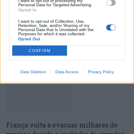
I want to opt-out of processing my
Personal Data for Targeted Advertising.
Opted In
Artigo anterior
Próximo artigo
Rovanperä fecha primeiro
Coimbra vai receber mais
I want to opt-out of Collection, Use,
dia do Vodafone Rally de
de 200 mil pessoas para
Retention, Sale, and/or Sharing of my
Personal Data that Is Unrelated with the
Portugal na frente
concertos dos Coldplay
Purposes for which it was collected.
Opted Out
CONFIRM
ARTIGOS RELACIONADOS
MAIS DO AUTOR
Data Deletion
Data Access
Privacy Policy
França volta a evacuar milhares de