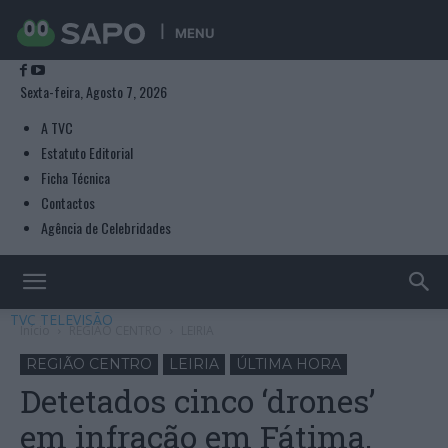
MENU
Sexta-feira, Agosto 7, 2026
A TVC
Estatuto Editorial
Ficha Técnica
Contactos
Agência de Celebridades
TVC TELEVISÃO
Início
REGIÃO CENTRO
LEIRIA
REGIÃO CENTRO
LEIRIA
ÚLTIMA HORA
Detetados cinco ‘drones’
em infração em Fátima,